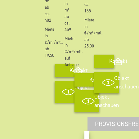
m²
in
ca.
ab
m²
168
ca.
ab
Miete
402
ca.
in
Miete
459
€/m²/mtl.
in
Miete
ab
€/m²/mtl.
in
25,00
ab
€/m²/mtl.
19,50
auf
Kontakt
Anfrage
Kontakt
Objekt
Kontakt
anschauen
Objekt
anschauen
Objekt
anschauen
PROVISIONSFRE