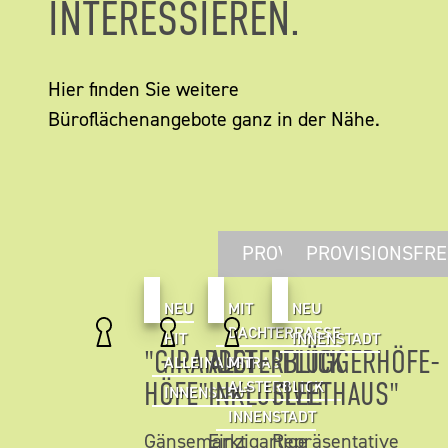
INTERESSIEREN.
Hier finden Sie weitere
Büroflächenangebote ganz in der Nähe.
PROVISIONSFREI
PROVISIONSFRE
NEU
MIT
NEU
DACHTERRASSE
HIT
INNENSTADT
"GIRARDET
ALSTERBLICK
"FLÜGGERHÖFE-
ALLEINAUFTRAG
MIT
HÖFE"
INKLUSIVE!
FLEETHAUS"
ALSTERBLICK
INNENSTADT
INNENSTADT
Gänsemarkt
Einzigartige
Repräsentative