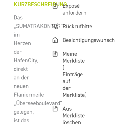
KURZBESCHREIBUNG
Exposé
anfordern
Das
„SUMATRAKONTOR”
Rückrufbitte
im
Besichtigungswunsch
Herzen
der
Meine
HafenCity,
Merkliste
(
direkt
Einträge
an der
auf
neuen
der
Flaniermeile
Merkliste)
„Überseeboulevard”
Aus
gelegen,
Merkliste
ist das
löschen