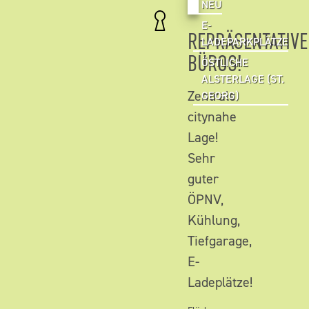
NEU
E-
REPRÄSENTATIVE
LADEPARKPLÄTZE
BÜROS!
ÖSTLICHE
ALSTERLAGE (ST.
Zentrale
GEORG)
citynahe
Lage!
Sehr
guter
ÖPNV,
Kühlung,
Tiefgarage,
E-
Ladeplätze!