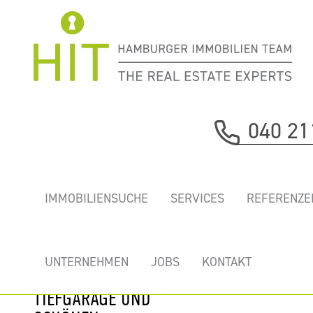
Immobilie davor
040 21
nächste Immobilie
„SUMATRAKONTOR”
IMMOBILIENSUCHE
SERVICES
REFERENZE
-
REPRÄSENTATIVE
TOP BÜROS MIT
UNTERNEHMEN
JOBS
KONTAKT
KÜHLUNG,
TIEFGARAGE UND