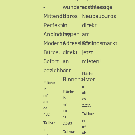
-
wunderschöne
erstklassige
Mittendrin.
Büros
Neubaubüros
Perfekte
in
direkt
Anbindung.
bester
am
Moderne
Adresslage
Rödingsmarkt
Büros.
direkt
jetzt
Sofort
an
mieten!
beziehbar!
der
Fläche
Binnenalster!
in
Fläche
m²
in
Fläche
ab
m²
in
ca.
ab
m²
2.235
ca.
ab
Teilbar
402
ca.
in
Teilbar
2.583
m²
in
Teilbar
ab