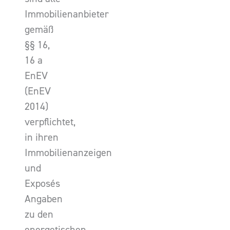
Immobilienanbieter
gemäß
§§ 16,
16 a
EnEV
(EnEV
2014)
verpflichtet,
in ihren
Immobilienanzeigen
und
Exposés
Angaben
zu den
energetischen