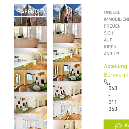
HAFENCITY
UNSERE
IMMOBILIEN
FREUEN
SICH
AUF
IHREN
ANRUF!
Abteilung
Büroverm
040
-
211
360
K