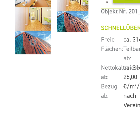
Objekt Nr. 20
SCHNELLÜBER
Freie
ca. 31
Flächen:
Teilba
ab:
Nettokaltmiete
ca. 31
ab:
25,00
Bezug
€/m²/
ab:
nach
Verei