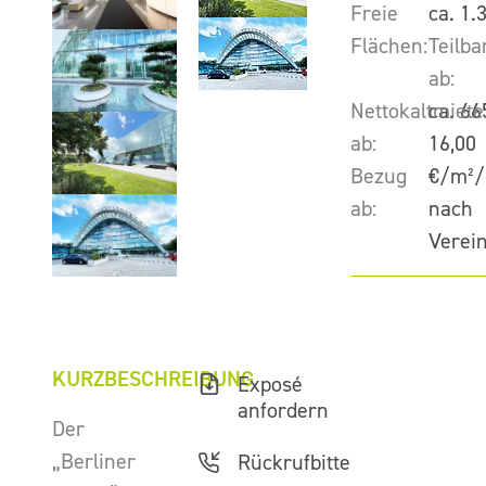
Freie
ca. 1.
Flächen:
Teilba
ab:
Nettokaltmiete
ca. 66
ab:
16,00
Bezug
€/m²/
ab:
nach
Verei
KURZBESCHREIBUNG
Exposé
anfordern
Der
„Berliner
Rückrufbitte