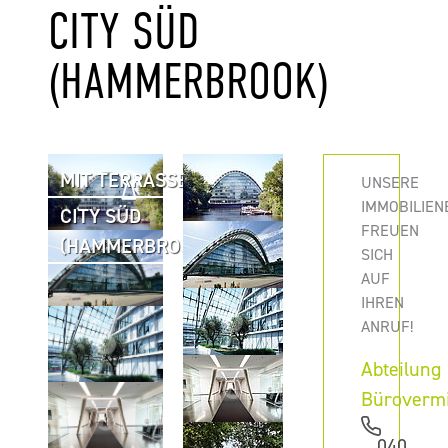
CITY SÜD
(HAMMERBROOK)
MIT TERRASSE
UNSERE
IMMOBILIEN
CITY SÜD
FREUEN
(HAMMERBROOK)
SICH
AUF
IHREN
ANRUF!
Abteilung
Büroverm
040