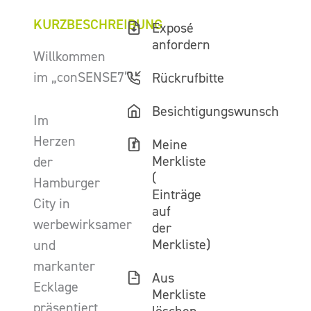
KURZBESCHREIBUNG
Exposé
anfordern
Willkommen
im „conSENSE7”!
Rückrufbitte
Besichtigungswunsch
Im
Herzen
Meine
Merkliste
der
(
Hamburger
Einträge
City in
auf
werbewirksamer
der
Merkliste)
und
markanter
Aus
Ecklage
Merkliste
präsentiert