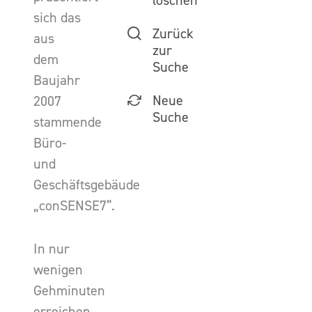
löschen
sich das
Zurück
aus
zur
dem
Suche
Baujahr
Neue
2007
Suche
stammende
Büro-
und
Geschäftsgebäude
„conSENSE7”.
In nur
wenigen
Gehminuten
erreichen