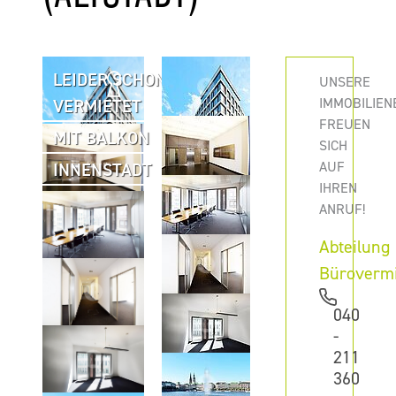
LEIDER SCHON
UNSERE
IMMOBILIEN
VERMIETET
FREUEN
MIT BALKON
SICH
AUF
INNENSTADT
IHREN
ANRUF!
Abteilung
Büroverm
040
-
211
360