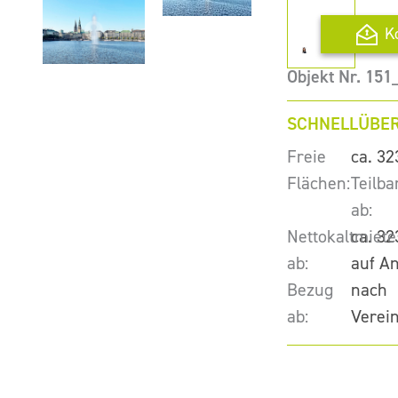
K
Objekt Nr. 15
SCHNELLÜBER
Freie
ca. 32
Flächen:
Teilba
ab:
Nettokaltmiete
ca. 32
ab:
auf A
Bezug
nach
ab:
Verei