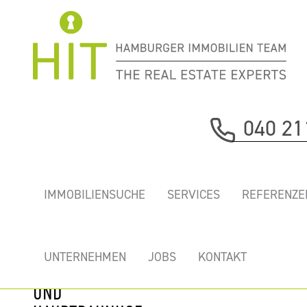
Immobilie davor
040 21
nächste Immobilie
„CONSENSE7“ -
IMMOBILIENSUCHE
SERVICES
REFERENZE
HOCHWERTIGE
BÜROFLÄCHE
ZWISCHEN
UNTERNEHMEN
JOBS
KONTAKT
BINNENALSTER
UND