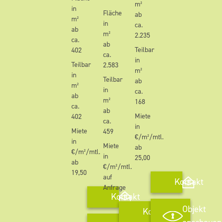
m²
in
Fläche
ab
m²
in
ca.
ab
m²
2.235
ca.
ab
Teilbar
402
ca.
in
Teilbar
2.583
m²
in
Teilbar
ab
m²
in
ca.
ab
m²
168
ca.
ab
Miete
402
ca.
in
Miete
459
€/m²/mtl.
in
Miete
ab
€/m²/mtl.
in
25,00
ab
€/m²/mtl.
19,50
auf
Kontakt
Anfrage
Kontakt
Objekt
Kontakt