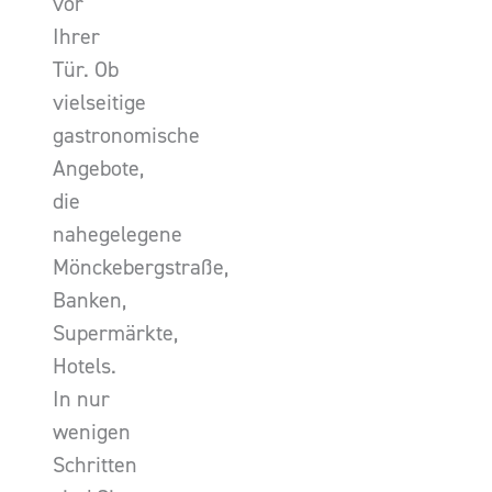
vor
Ihrer
Tür. Ob
vielseitige
gastronomische
Angebote,
die
nahegelegene
Mönckebergstraße,
Banken,
Supermärkte,
Hotels.
In nur
wenigen
Schritten