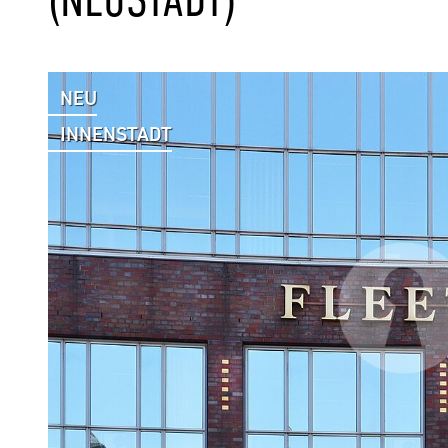
NEU
INNENSTADT