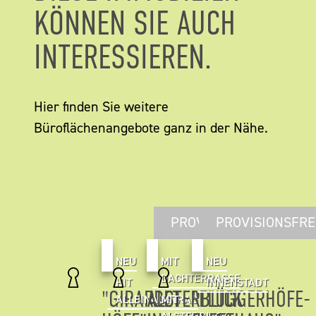
KÖNNEN SIE AUCH
INTERESSIEREN.
Hier finden Sie weitere
Büroflächenangebote ganz in der Nähe.
PROVISIONSFREI
PROVISIONSFRE
NEU
MIT
NEU
DACHTERRASSE
HIT
INNENSTADT
"GIRARDET
ALSTERBLICK
"FLÜGGERHÖFE-
ALLEINAUFTRAG
MIT