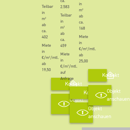
ca.
in
Teilbar
2.583
m²
in
Teilbar
ab
m²
in
ca.
ab
m²
168
ca.
ab
Miete
402
ca.
in
Miete
459
€/m²/mtl.
in
Miete
ab
€/m²/mtl.
in
25,00
ab
€/m²/mtl.
19,50
auf
Kontakt
Anfrage
Kontakt
Objekt
Kontakt
anschauen
Objekt
anschauen
Objekt
anschauen