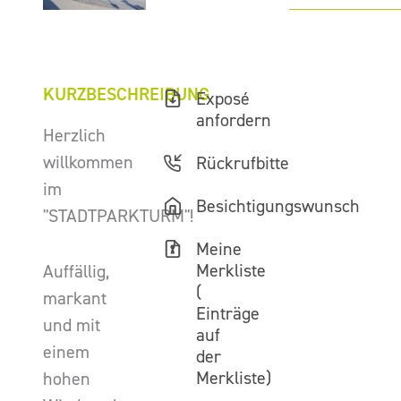
KURZBESCHREIBUNG
Exposé
anfordern
Herzlich
willkommen
Rückrufbitte
im
Besichtigungswunsch
"STADTPARKTURM"!
Meine
Merkliste
Auffällig,
(
markant
Einträge
und mit
auf
einem
der
Merkliste)
hohen