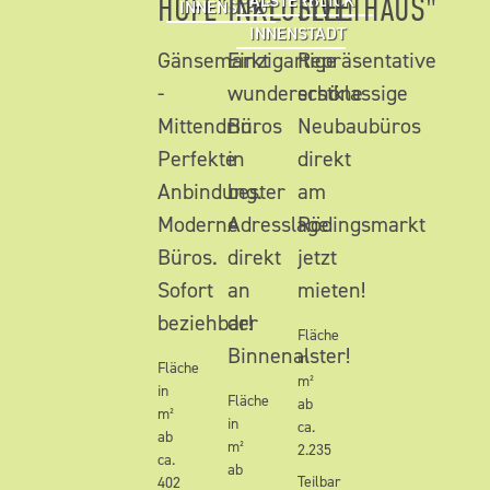
HÖFE"
INKLUSIVE!
FLEETHAUS"
ALSTERBLICK
INNENSTADT
INNENSTADT
Gänsemarkt
Einzigartige
Repräsentative
-
wunderschöne
erstklassige
Mittendrin.
Büros
Neubaubüros
Perfekte
in
direkt
Anbindung.
bester
am
Moderne
Adresslage
Rödingsmarkt
Büros.
direkt
jetzt
Sofort
an
mieten!
beziehbar!
der
Fläche
Binnenalster!
in
Fläche
m²
in
Fläche
ab
m²
in
ca.
ab
m²
2.235
ca.
ab
Teilbar
402