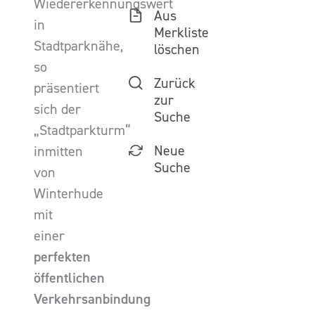
Wiedererkennungswert
Aus
in
Merkliste
Stadtparknähe,
löschen
so
Zurück
präsentiert
zur
sich der
Suche
„Stadtparkturm“
Neue
inmitten
Suche
von
Winterhude
mit
einer
perfekten
öffentlichen
Verkehrsanbindung