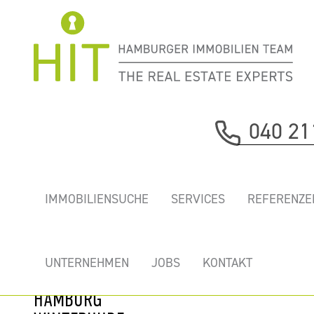
Immobilie davor
040 21
nächste Immobilie
„STADTPARKTURM"
IMMOBILIENSUCHE
SERVICES
REFERENZE
-
REPRÄSENTATIVE
BÜROS MIT
UNTERNEHMEN
JOBS
KONTAKT
AUSBLICK IN
HAMBURG