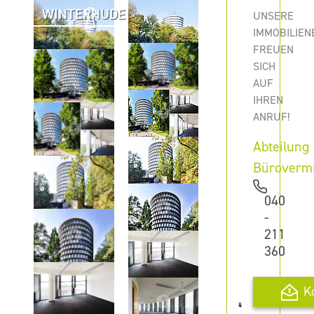
WINTERHUDE
UNSERE
IMMOBILIEN
FREUEN
SICH
AUF
IHREN
ANRUF!
Abteilung
Büroverm
040
-
211
360
K