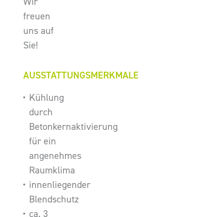
Wir
freuen
uns auf
Sie!
AUSSTATTUNGSMERKMALE
Kühlung
durch
Betonkernaktivierung
für ein
angenehmes
Raumklima
innenliegender
Blendschutz
ca. 3