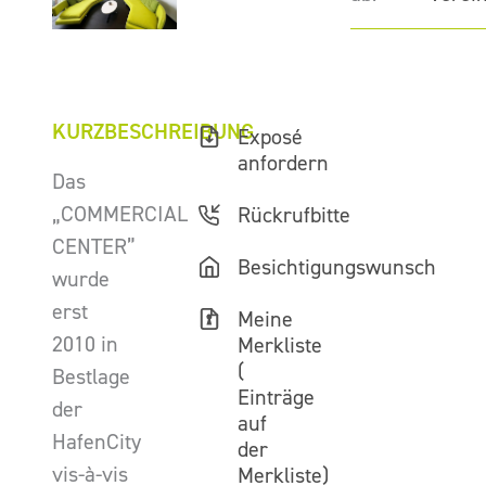
KURZBESCHREIBUNG
Exposé
anfordern
Das
„COMMERCIAL
Rückrufbitte
CENTER”
Besichtigungswunsch
wurde
erst
Meine
2010 in
Merkliste
(
Bestlage
Einträge
der
auf
HafenCity
der
vis-à-vis
Merkliste)