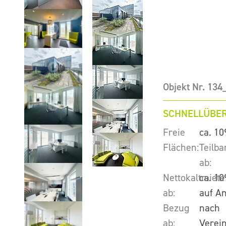
Objekt Nr. 13
SCHNELLÜBER
Freie
ca. 10
Flächen:
Teilba
ab:
Nettokaltmiete
ca. 10
ab:
auf A
Bezug
nach
ab:
Verei