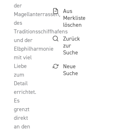
der
Aus
Magellanterrassen,
Merkliste
des
löschen
Traditionsschiffhafens
Zurück
und der
zur
Elbphilharmonie
Suche
mit viel
Liebe
Neue
Suche
zum
Detail
errichtet.
Es
grenzt
direkt
an den