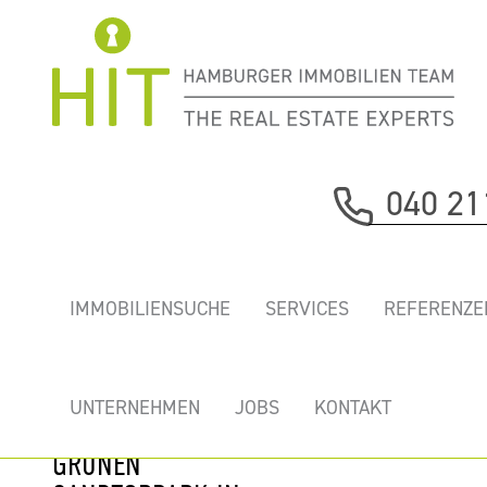
Immobilie davor
040 21
nächste Immobilie
„COMMERCIAL
IMMOBILIENSUCHE
SERVICES
REFERENZE
CENTER” -
REPRÄSENTATIVE
TOP BÜROS
UNTERNEHMEN
JOBS
KONTAKT
DIREKT AM
GRÜNEN