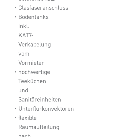
Glasfaseranschluss
Bodentanks
inkl.
KAT7-
Verkabelung
vom
Vormieter
hochwertige
Teeküchen
und
Sanitäreinheiten
Unterflurkonvektoren
flexible
Raumaufteilung
nach