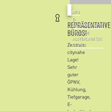
NEU
E-
REPRÄSENTATIVE
LADEPARKPLÄTZE
BÜROS!
ÖSTLICHE
ALSTERLAGE (ST.
Zentrale
GEORG)
citynahe
Lage!
Sehr
guter
ÖPNV,
Kühlung,
Tiefgarage,
E-