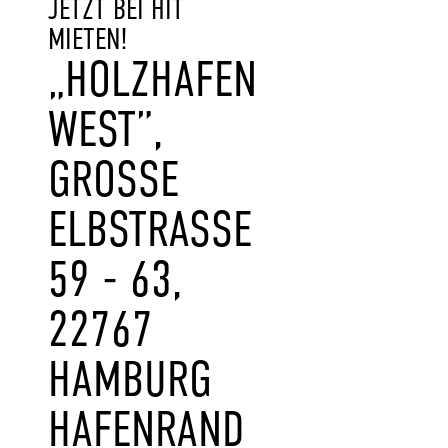
JETZT BEI HIT
MIETEN!
„HOLZHAFEN
WEST”,
GROSSE E
LBSTRASSE 59
- 63, 22
767 HA
MBURG HA
FENRAND