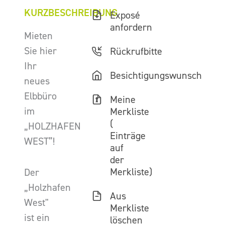
KURZBESCHREIBUNG
Exposé
anfordern
Mieten
Sie hier
Rückrufbitte
Ihr
Besichtigungswunsch
neues
Elbbüro
Meine
im
Merkliste
(
„HOLZHAFEN
Einträge
WEST”!
auf
der
Merkliste)
Der
„Holzhafen
Aus
West"
Merkliste
ist ein
löschen