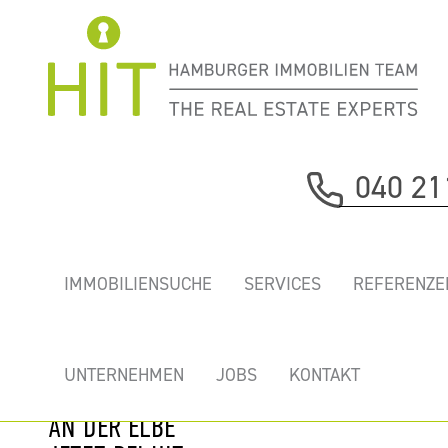
Immobilie davor
040 21
nächste Immobilie
„HOLZHAFEN
IMMOBILIENSUCHE
SERVICES
REFERENZE
WEST” -
REPRÄSENTATIVE
NEUE BÜROS MIT
UNTERNEHMEN
JOBS
KONTAKT
TERRASSE DIREKT
AN DER ELBE