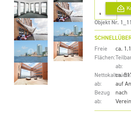
K
Objekt Nr. 1_1
SCHNELLÜBER
Freie
ca. 1.
Flächen:
Teilba
ab:
Nettokaltmiete
ca. 51
ab:
auf A
Bezug
nach
ab:
Verei