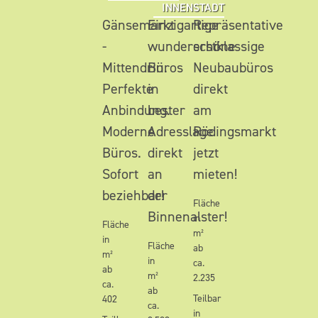
INNENSTADT
Gänsemarkt
Einzigartige
Repräsentative
-
wunderschöne
erstklassige
Mittendrin.
Büros
Neubaubüros
Perfekte
in
direkt
Anbindung.
bester
am
Moderne
Adresslage
Rödingsmarkt
Büros.
direkt
jetzt
Sofort
an
mieten!
beziehbar!
der
Fläche
Binnenalster!
in
Fläche
m²
in
Fläche
ab
m²
in
ca.
ab
m²
2.235
ca.
ab
Teilbar
402
ca.
in