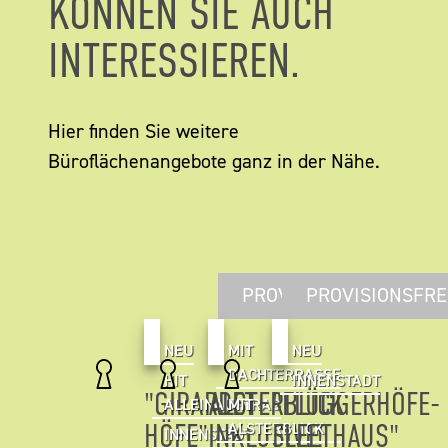
KÖNNEN SIE AUCH
INTERESSIEREN.
Hier finden Sie weitere
Büroflächenangebote ganz in der Nähe.
PROVISIONSFREI
PROVISIONSFRE
NEU
MIT
NEU
DACHTERRASSE
HIT
INNENSTADT
"GIRARDET
ALSTERBLICK
"FLÜGGERHÖFE-
ALLEINAUFTRAG
MIT
HÖFE"
INKLUSIVE!
FLEETHAUS"
ALSTERBLICK
INNENSTADT