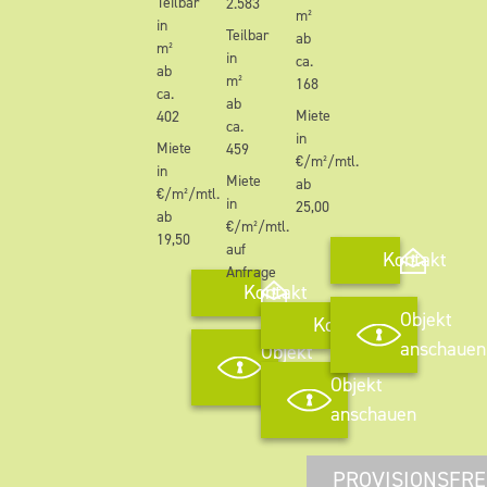
Teilbar
2.583
m²
in
Teilbar
ab
m²
in
ca.
ab
m²
168
ca.
ab
Miete
402
ca.
in
Miete
459
€/m²/mtl.
in
Miete
ab
€/m²/mtl.
in
25,00
ab
€/m²/mtl.
19,50
auf
Kontakt
Anfrage
Kontakt
Objekt
Kontakt
anschauen
Objekt
anschauen
Objekt
anschauen
PROVISIONSFRE