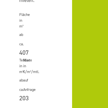
mieten.
Fläche
in
m²
ab
ca.
407
Teilbar
Miete
in
in
m²
€/m²/mtl.
ab
auf
ca.
Anfrage
203