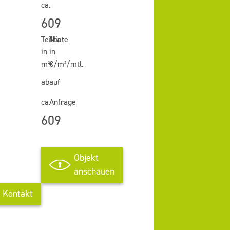
ca.
609
Teilbar
Miete
in
in
m²
€/m²/mtl.
ab
auf
ca.
Anfrage
609
Objekt
anschauen
Kontakt