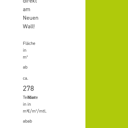
direkt
am
Neuen
Wall!
Fläche
in
m²
ab
ca.
278
Teilbar
Miete
in
in
m²
€/m²/mtl.
ab
ab