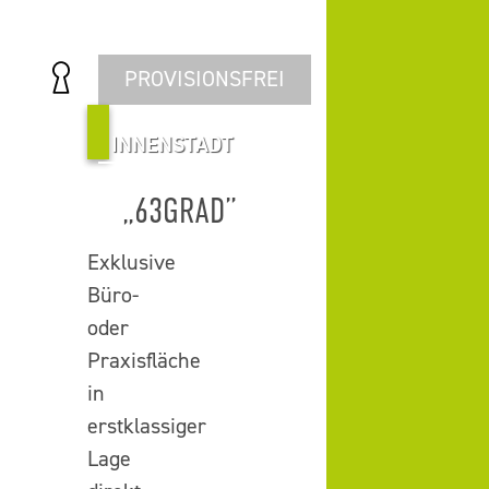
PROVISIONSFREI
INNENSTADT
„63GRAD”
Exklusive
Büro-
oder
Praxisfläche
in
erstklassiger
Lage