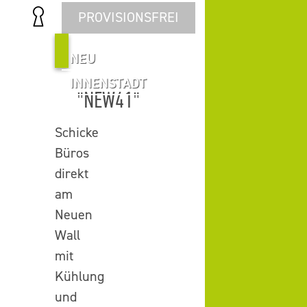
PROVISIONSFREI
NEU
INNENSTADT
"NEW41"
Schicke
Büros
direkt
am
Neuen
Wall
mit
Kühlung
und