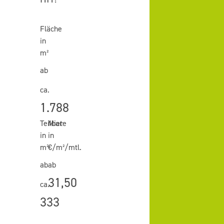
Fläche
in
m²
ab
ca.
1.788
Teilbar
Miete
in
in
m²
€/m²/mtl.
ab
ab
31,50
ca.
333