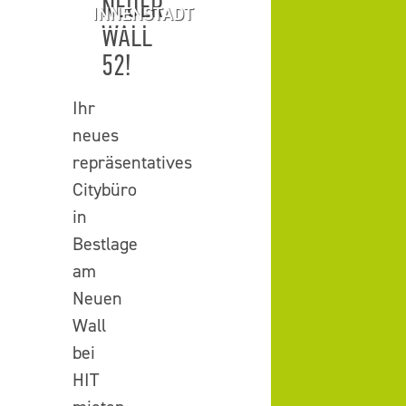
NEUER
INNENSTADT
WALL
52!
Ihr
neues
repräsentatives
Citybüro
in
Bestlage
am
Neuen
Wall
bei
HIT