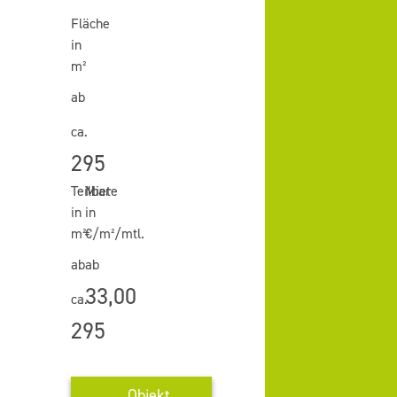
Fläche
in
m²
ab
ca.
295
Teilbar
Miete
in
in
m²
€/m²/mtl.
ab
ab
33,00
ca.
295
Objekt