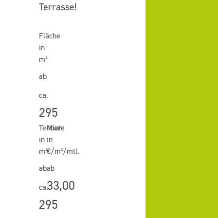
Terrasse!
Fläche
in
m²
ab
ca.
295
Teilbar
Miete
in
in
m²
€/m²/mtl.
ab
ab
33,00
ca.
295