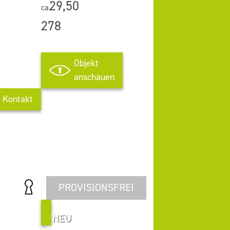
29,50
ca.
278
Objekt
anschauen
Kontakt
PROVISIONSFREI
NEU