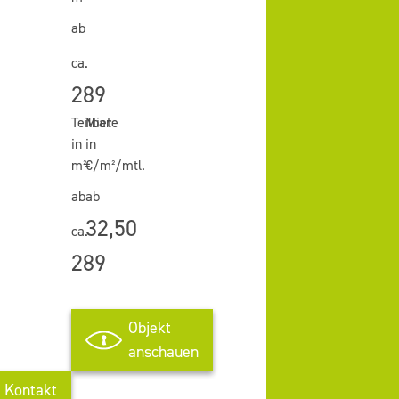
ab
ca.
289
Teilbar
Miete
in
in
m²
€/m²/mtl.
ab
ab
32,50
ca.
289
Objekt
anschauen
Kontakt