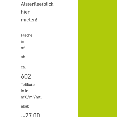
Alsterfleetblick
hier
mieten!
Fläche
in
m²
ab
ca.
602
Teilbar
Miete
in
in
m²
€/m²/mtl.
ab
ab
27,00
ca.