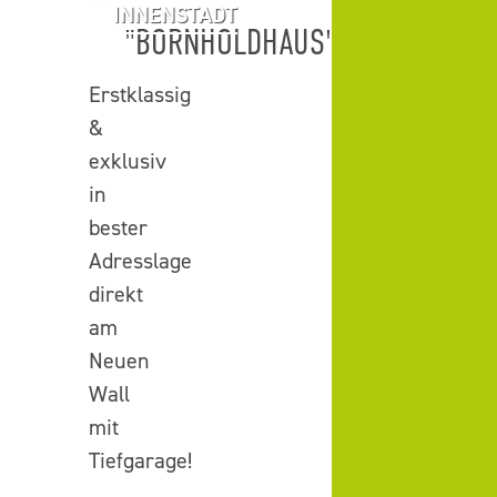
INNENSTADT
"BORNHOLDHAUS"
Erstklassig
&
exklusiv
in
bester
Adresslage
direkt
am
Neuen
Wall
mit
Tiefgarage!