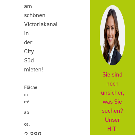
(Rotherbaum
am
I
Barrierefreie
E-
Barmbek
schönen
Harvestehude)
Erschließung
Ladeparkp
Victoriakanal
St.
Pauli
in
(Dach-)
Elbblick
I
der
Terrasse,
/
Sternscha
Balkon
Alsterblick
City
Bahrenfeld
Eimsbütte
Süd
Kühlung
Dusche
I
mieten!
Hamburg
Sie sind
West
Oberste
Kantine
Etage
noch
im
Fläche
Gebäude
Alle
Auswah
unsicher,
in
auswählen
zurücks
Erdgeschoss
was Sie
m²
Business
Center
suchen?
Provisionsfrei
ab
im
für
Unser
Gebäude
den
ca.
HIT-
Mieter
2.389