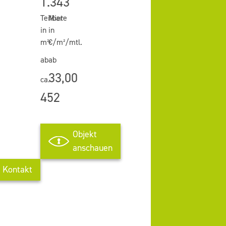
1.343
Teilbar
Miete
in
in
m²
€/m²/mtl.
ab
ab
33,00
ca.
452
Objekt
anschauen
Kontakt