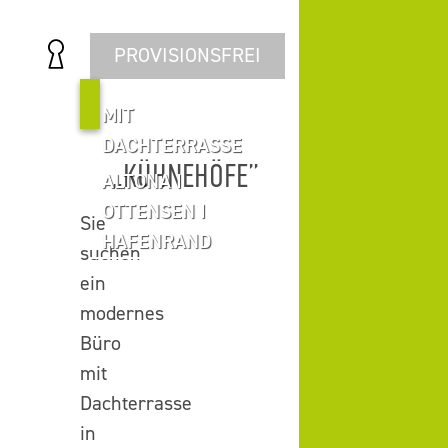
PROVISIONSFREI
MIT
DACHTERRASSE
„KÜHNEHÖFE”
ALTONA I
OTTENSEN I
Sie
HAFENRAND
suchen
ein
modernes
Büro
mit
Dachterrasse
in