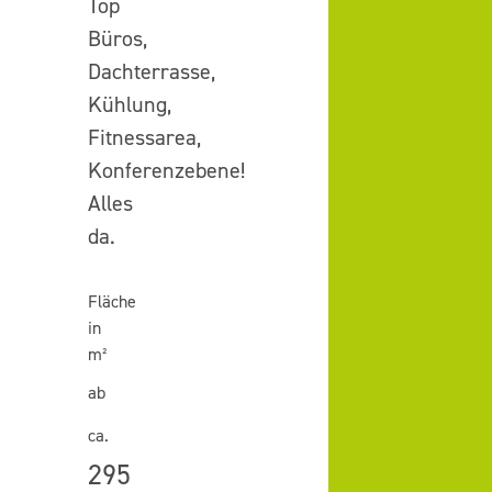
Top
Büros,
Dachterrasse,
Kühlung,
Fitnessarea,
Konferenzebene!
Alles
da.
Fläche
in
m²
ab
ca.
295