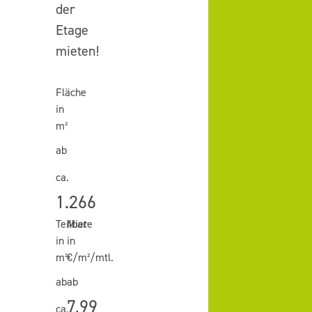
der
Etage
mieten!
Fläche
in
m²
ab
ca.
1.266
Teilbar
Miete
in
in
m²
€/m²/mtl.
ab
ab
7,99
ca.