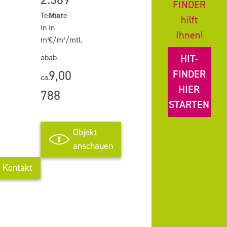
FINDER
Alle
Auswah
Teilbar
Miete
hilft
auswählen
zurücks
in
in
Ihnen!
m²
€/m²/mtl.
ab
ab
HIT-
9,00
FINDER
ca.
HIER
788
STARTEN
Objekt
anschauen
Kontakt