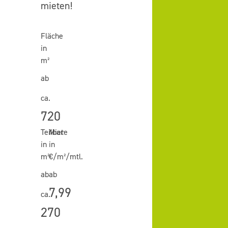
mieten!
Fläche
in
m²
ab
ca.
720
Teilbar
Miete
in
in
m²
€/m²/mtl.
ab
ab
7,99
ca.
270