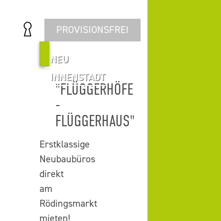
PROVISIONSFREI
NEU
INNENSTADT
"FLÜGGERHÖFE
-
FLÜGGERHAUS"
Erstklassige
Neubaubüros
direkt
am
Rödingsmarkt
mieten!