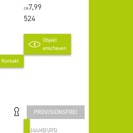
7,99
ca.
524
Objekt
anschauen
Kontakt
PROVISIONSFREI
HAMBURG