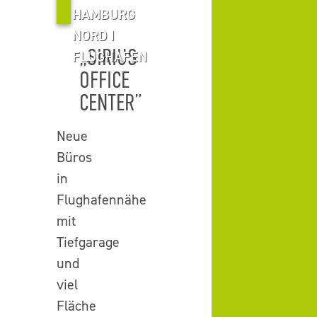
HAMBURG
NORD I
„SIRIUS
FLUGHAFEN
OFFICE
CENTER”
Neue
Büros
in
Flughafennähe
mit
Tiefgarage
und
viel
Fläche