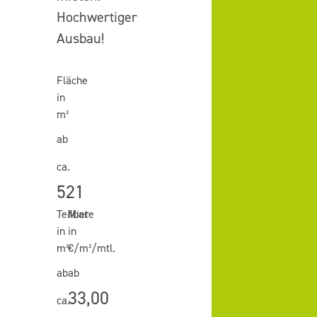
Hochwertiger
Ausbau!
Fläche
in
m²
ab
ca.
521
Teilbar
Miete
in
in
m²
€/m²/mtl.
ab
ab
33,00
ca.