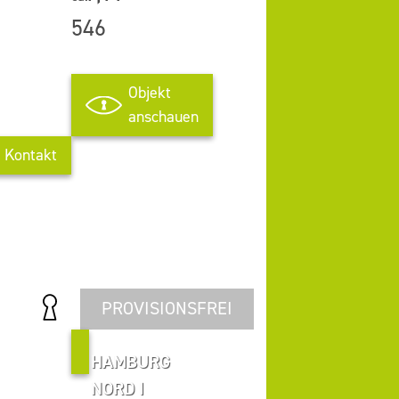
546
Objekt
anschauen
Kontakt
PROVISIONSFREI
HAMBURG
NORD I