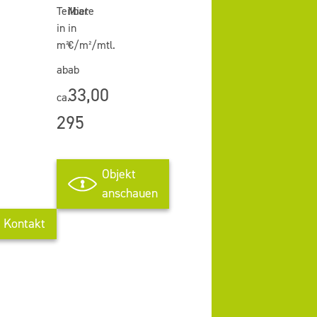
Teilbar
Miete
in
in
m²
€/m²/mtl.
ab
ab
33,00
ca.
295
Objekt
anschauen
Kontakt