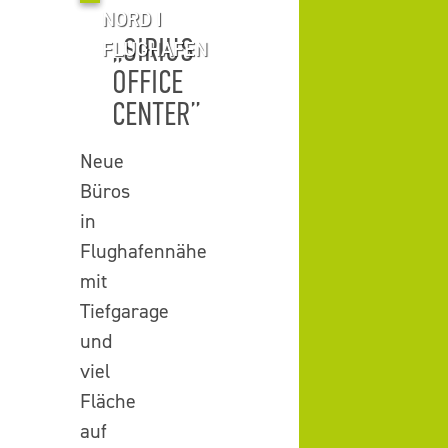
NORD I
„SIRIUS
FLUGHAFEN
OFFICE
CENTER”
Neue
Büros
in
Flughafennähe
mit
Tiefgarage
und
viel
Fläche
auf