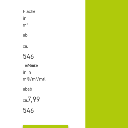
Fläche
in
m²
ab
ca.
546
Teilbar
Miete
in
in
m²
€/m²/mtl.
ab
ab
7,99
ca.
546