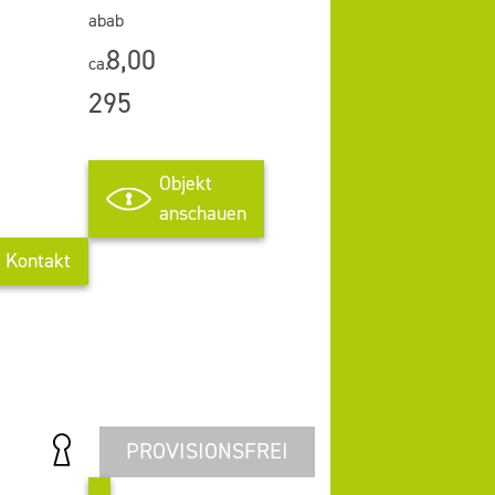
ab
ab
8,00
ca.
295
Objekt
anschauen
Kontakt
PROVISIONSFREI