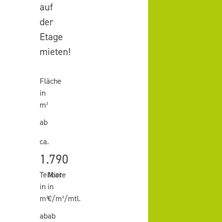
auf
der
Etage
mieten!
Fläche
in
m²
ab
ca.
1.790
Teilbar
Miete
in
in
m²
€/m²/mtl.
ab
ab