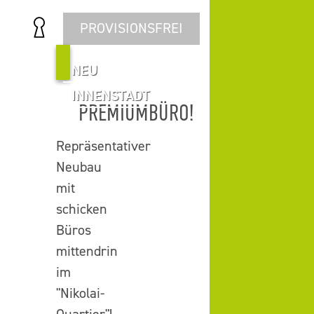
PROVISIONSFREI
NEU
INNENSTADT
PREMIUMBÜRO!
Repräsentativer
Neubau
mit
schicken
Büros
mittendrin
im
"Nikolai-