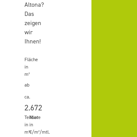
Altona?
Das
zeigen
wir
Ihnen!
Fläche
in
m²
ab
ca.
2.672
Teilbar
Miete
in
in
m²
€/m²/mtl.