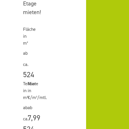
Etage
mieten!
Fläche
in
m²
ab
ca.
524
Teilbar
Miete
in
in
m²
€/m²/mtl.
ab
ab
7,99
ca.