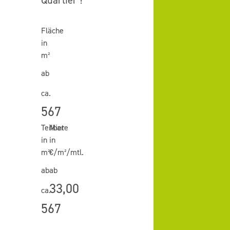
Quartier"!
Fläche
in
m²
ab
ca.
567
Teilbar
Miete
in
in
m²
€/m²/mtl.
ab
ab
33,00
ca.
567