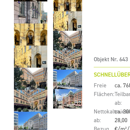
Objekt Nr. 643
SCHNELLÜBER
Freie
ca. 76
Flächen:
Teilba
ab:
Nettokaltmiete
ca. 30
ab:
28,00
Bezug
€/m²/