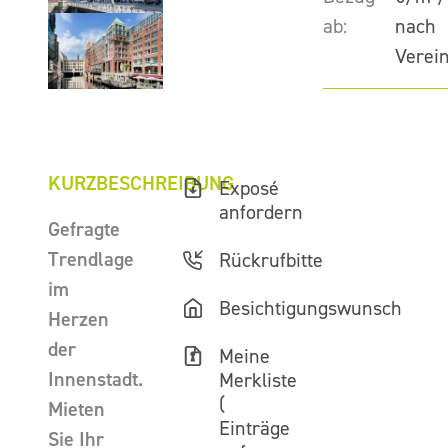
ab:
nach
Verei
KURZBESCHREIBUNG
Exposé
anfordern
Gefragte
Trendlage
Rückrufbitte
im
Besichtigungswunsch
Herzen
der
Meine
Innenstadt.
Merkliste
(
Mieten
Einträge
Sie Ihr