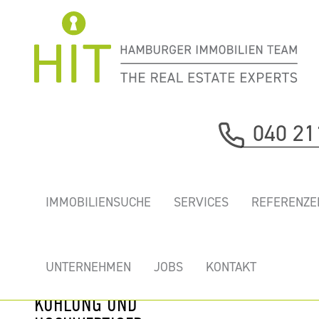
Immobilie davor
040 21
nächste Immobilie
„STADTHÖFE” -
IMMOBILIENSUCHE
SERVICES
REFERENZE
EXKLUSIVE
BÜROS IN
HAMBURGER
UNTERNEHMEN
JOBS
KONTAKT
BESTLAGE MIT
KÜHLUNG UND