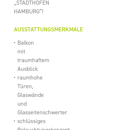
„STADTHÖFEN
HAMBURG”!
AUSSTATTUNGSMERKMALE
Balkon
mit
traumhaftem
Ausblick
raumhohe
Türen,
Glaswände
und
Glasseitenschwerter
schlüssiges
Beleuchtungskonzept