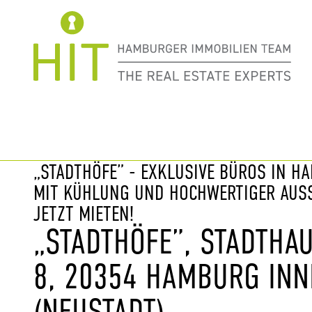
Immobilie davor
nächste Im
„STADTHÖFE” - EXKLUSIVE BÜROS IN H
MIT KÜHLUNG UND HOCHWERTIGER AUSS
JETZT MIETEN!
„STADTHÖFE”, STADTHA
8, 20354 HAMBURG INN
(NEUSTADT)