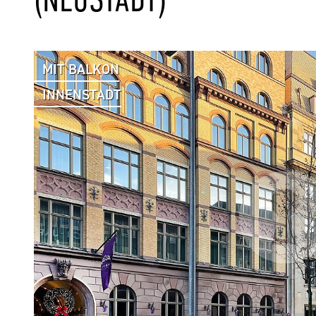
MIT BALKON
INNENSTADT