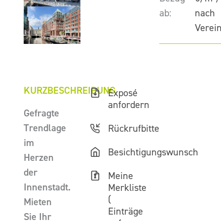
ab:
nach
Verei
KURZBESCHREIBUNG
Exposé
anfordern
Gefragte
Trendlage
Rückrufbitte
im
Besichtigungswunsch
Herzen
der
Meine
Innenstadt.
Merkliste
(
Mieten
Einträge
Sie Ihr