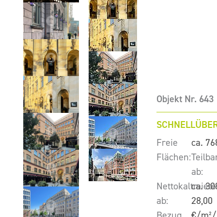
Objekt Nr. 643
SCHNELLÜBER
Freie
ca. 76
Flächen:
Teilba
ab:
Nettokaltmiete
ca. 30
ab:
28,00
Bezug
€/m²/