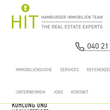
Immobilie davor
040 21
nächste Immobilie
„STADTHÖFE” -
IMMOBILIENSUCHE
SERVICES
REFERENZE
EXKLUSIVE
BÜROS IN
HAMBURGER
UNTERNEHMEN
JOBS
KONTAKT
BESTLAGE MIT
KÜHLUNG UND