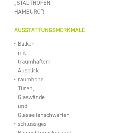
„STADTHÖFEN
HAMBURG”!
AUSSTATTUNGSMERKMALE
Balkon
mit
traumhaftem
Ausblick
raumhohe
Türen,
Glaswände
und
Glasseitenschwerter
schlüssiges
Beleuchtungskonzept