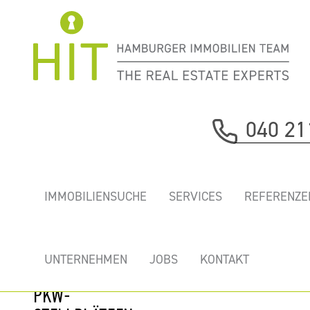
Immobilie davor
040 21
nächste Immobilie
„NEW41” -
IMMOBILIENSUCHE
SERVICES
REFERENZE
ERSTKLASSIGE,
REPRÄSENTATIVE
NEUE BÜROS AM
UNTERNEHMEN
JOBS
KONTAKT
NEUEN WALL MIT
PKW-