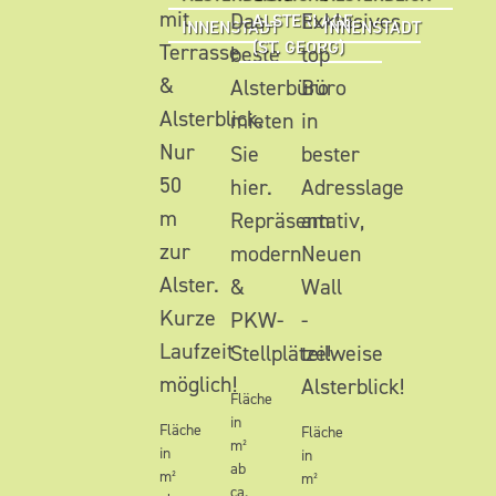
mit
Das
Exklusives
ALSTERLAGE
INNENSTADT
INNENSTADT
(ST. GEORG)
Terrasse
beste
top
&
Alsterbüro
Büro
Alsterblick.
mieten
in
Nur
Sie
bester
50
hier.
Adresslage
m
Repräsentativ,
am
zur
modern
Neuen
Alster.
&
Wall
Kurze
PKW-
-
Laufzeit
Stellplätze!
teilweise
möglich!
Alsterblick!
Fläche
in
Fläche
Fläche
m²
in
in
ab
m²
m²
ca.