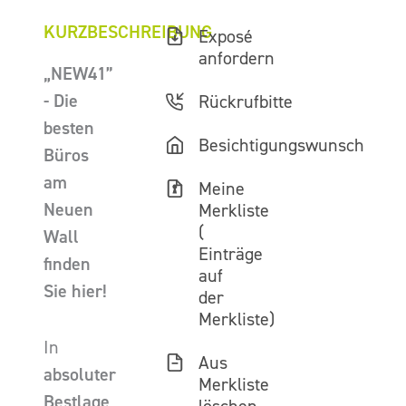
KURZBESCHREIBUNG
Exposé
anfordern
„NEW41”
- Die
Rückrufbitte
besten
Besichtigungswunsch
Büros
am
Meine
Neuen
Merkliste
(
Wall
Einträge
finden
auf
Sie hier!
der
Merkliste)
In
Aus
absoluter
Merkliste
Bestlage