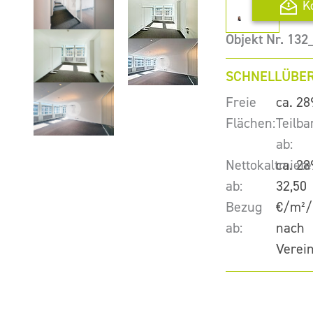
K
Objekt Nr. 13
SCHNELLÜBER
Freie
ca. 28
Flächen:
Teilba
ab:
Nettokaltmiete
ca. 28
ab:
32,50
Bezug
€/m²/
ab:
nach
Verei