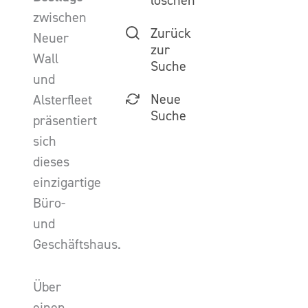
löschen
zwischen
Zurück
Neuer
zur
Wall
Suche
und
Neue
Alsterfleet
Suche
präsentiert
sich
dieses
einzigartige
Büro-
und
Geschäftshaus.
Über
einen