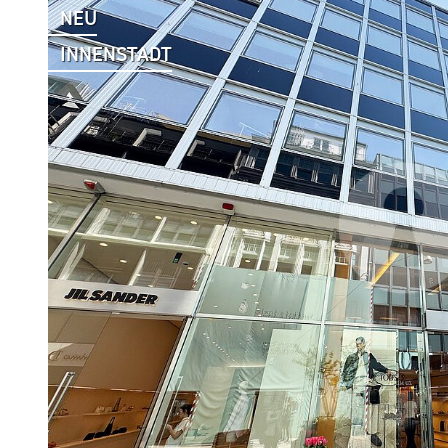
NEU
INNENSTADT