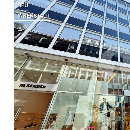
NEU
INNENSTADT