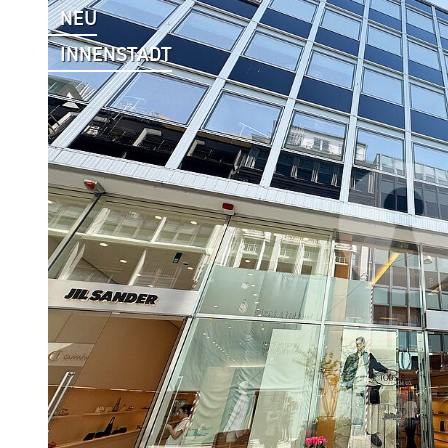
NEU
INNENSTADT