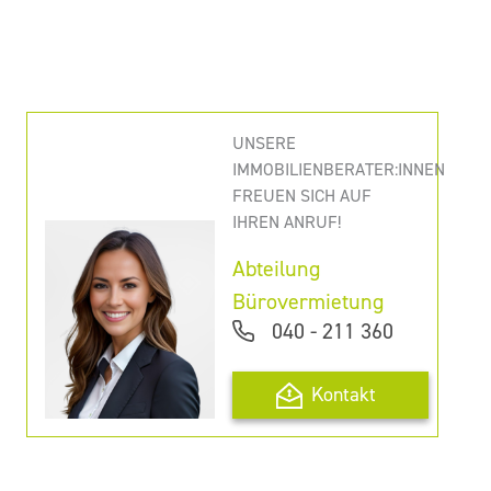
UNSERE
IMMOBILIENBERATER:INNEN
FREUEN SICH AUF
IHREN ANRUF!
Abteilung
Bürovermietung
040 - 211 360
Kontakt