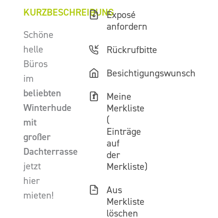
KURZBESCHREIBUNG
Exposé
anfordern
Schöne
helle
Rückrufbitte
Büros
Besichtigungswunsch
im
beliebten
Meine
Winterhude
Merkliste
(
mit
Einträge
großer
auf
Dachterrasse
der
jetzt
Merkliste)
hier
Aus
mieten!
Merkliste
löschen