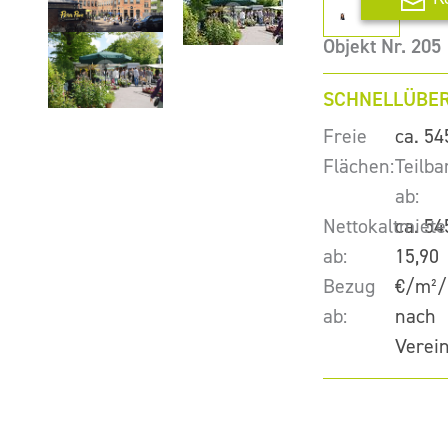
Objekt Nr. 205
SCHNELLÜBER
Freie
ca. 54
Flächen:
Teilba
ab:
Nettokaltmiete
ca. 54
ab:
15,90
Bezug
€/m²/
ab:
nach
Verei