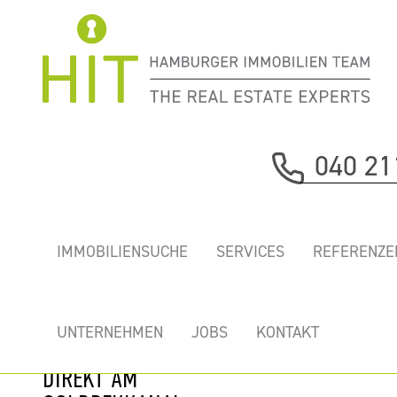
Immobilie davor
040 21
nächste Immobilie
CHARMANTE
IMMOBILIENSUCHE
SERVICES
REFERENZE
HELLE BÜROS IN
BELIEBTER LAGE
VON
UNTERNEHMEN
JOBS
KONTAKT
WINTERHUDE
DIREKT AM