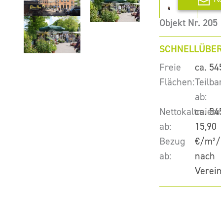
Objekt Nr. 205
SCHNELLÜBER
Freie
ca. 54
Flächen:
Teilba
ab:
Nettokaltmiete
ca. 54
ab:
15,90
Bezug
€/m²/
ab:
nach
Verei