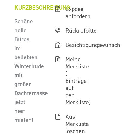
KURZBESCHREIBUNG
Exposé
anfordern
Schöne
helle
Rückrufbitte
Büros
Besichtigungswunsch
im
beliebten
Meine
Winterhude
Merkliste
(
mit
Einträge
großer
auf
Dachterrasse
der
jetzt
Merkliste)
hier
Aus
mieten!
Merkliste
löschen