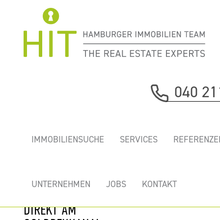
Immobilie davor
040 21
nächste Immobilie
CHARMANTE
IMMOBILIENSUCHE
SERVICES
REFERENZE
HELLE BÜROS IN
BELIEBTER LAGE
VON
UNTERNEHMEN
JOBS
KONTAKT
WINTERHUDE
DIREKT AM