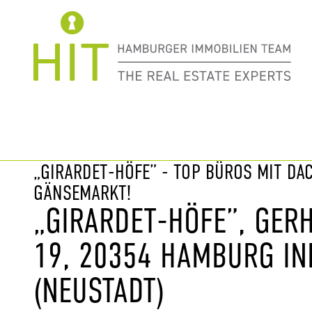
Immobilie davor
nächste Im
„GIRARDET-HÖFE” - TOP BÜROS MIT DA
GÄNSEMARKT!
„GIRARDET-HÖFE”, GERH
9, 20354 HAMBURG INN
NEUSTADT)