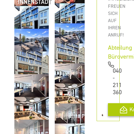
INNENSTADT
FREUEN
SICH
AUF
IHREN
ANRUF!
Abteilung
Büroverm
040
-
211
360
K