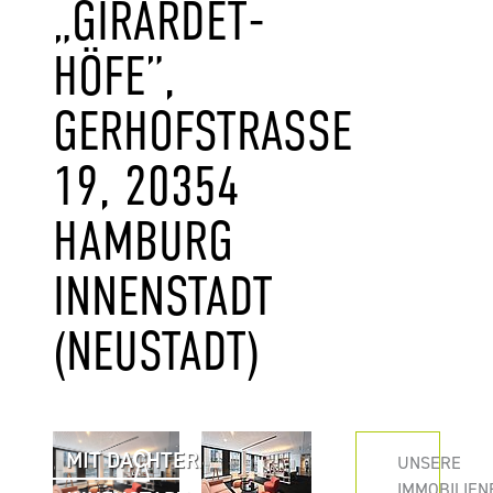
„GIRARDET-
HÖFE”,
GERHOFSTRASSE 1
9, 20354 H
AMBURG I
NNENSTADT (
NEUSTADT)
MIT DACHTERRASSE
UNSERE
IMMOBILIEN