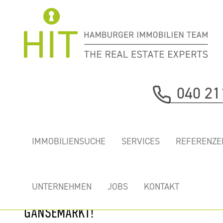
Immobilie davor
040 21
nächste Immobilie
„GIRARDET-
IMMOBILIENSUCHE
SERVICES
REFERENZE
HÖFE” - TOP
BÜROS MIT
DACHTERRASSE
UNTERNEHMEN
JOBS
KONTAKT
BEIM
GÄNSEMARKT!