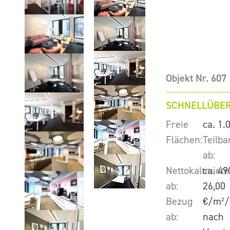
Objekt Nr. 607
SCHNELLÜBER
Freie
ca. 1.
Flächen:
Teilba
ab:
Nettokaltmiete
ca. 49
ab:
26,00
Bezug
€/m²/
ab:
nach