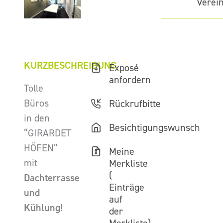
Verei
KURZBESCHREIBUNG
Exposé
anfordern
Tolle
Büros
Rückrufbitte
in den
Besichtigungswunsch
“GIRARDET
HÖFEN”
Meine
mit
Merkliste
(
Dachterrasse
Einträge
und
auf
Kühlung!
der