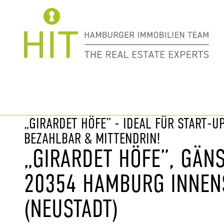
Immobilie davor
nächste Im
„GIRARDET HÖFE” - IDEAL FÜR START-UP
BEZAHLBAR & MITTENDRIN!
„GIRARDET HÖFE”, GÄN
20354 HAMBURG INNEN
(NEUSTADT)