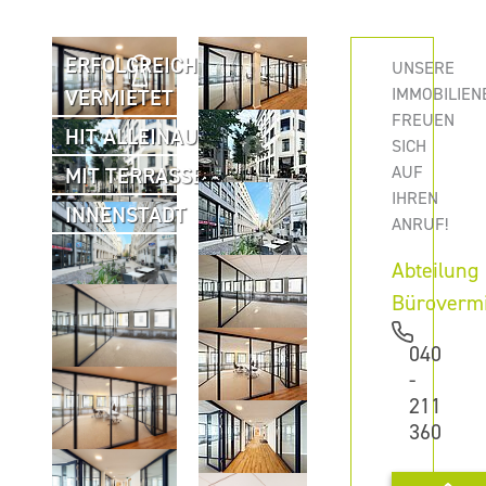
ERFOLGREICH
UNSERE
IMMOBILIEN
VERMIETET
FREUEN
HIT ALLEINAUFTRAG
SICH
AUF
MIT TERRASSE
IHREN
INNENSTADT
ANRUF!
Abteilung
Büroverm
040
-
211
360