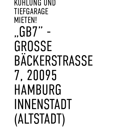
KÜHLUNG UND
TIEFGARAGE
MIETEN!
„GB7” -
GROSSE B
ÄCKERSTRASSE 7,
20095 HA
MBURG IN
NENSTADT (A
LTSTADT)