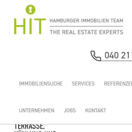
Immobilie davor
040 21
nächste Immobilie
„GB7” - TOP
IMMOBILIENSUCHE
SERVICES
REFERENZE
BÜROS IM
BELIEBTEN
RATHAUS
UNTERNEHMEN
JOBS
KONTAKT
QUARTIER MIT
TERRASSE,