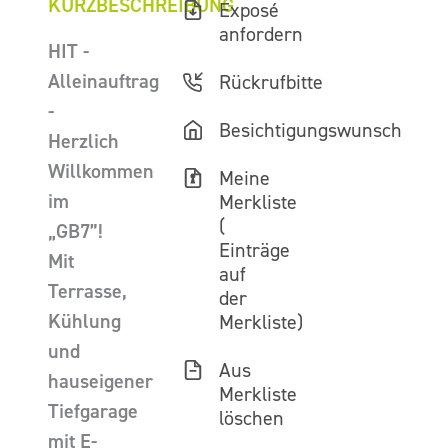
KURZBESCHREIBUNG
Exposé
anfordern
HIT -
Alleinauftrag
Rückrufbitte
-
Besichtigungswunsch
Herzlich
Willkommen
Meine
im
Merkliste
(
„GB7”!
Einträge
Mit
auf
Terrasse,
der
Kühlung
Merkliste)
und
Aus
hauseigener
Merkliste
Tiefgarage
löschen
mit E-