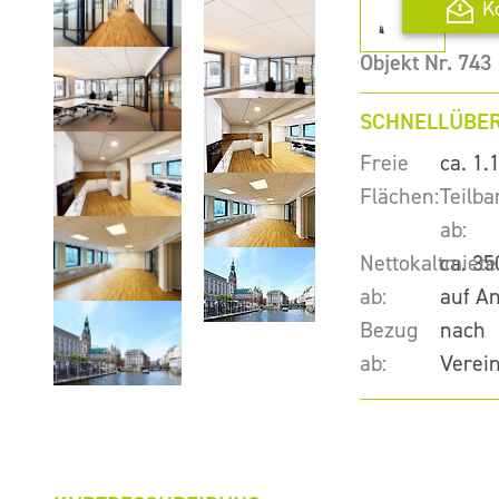
K
Objekt Nr. 743
SCHNELLÜBER
Freie
ca. 1.
Flächen:
Teilba
ab:
Nettokaltmiete
ca. 35
ab:
auf A
Bezug
nach
ab:
Verei