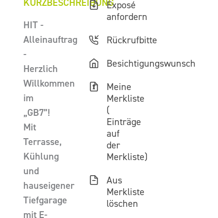
KURZBESCHREIBUNG
Exposé
anfordern
HIT -
Alleinauftrag
Rückrufbitte
-
Besichtigungswunsch
Herzlich
Willkommen
Meine
im
Merkliste
(
„GB7”!
Einträge
Mit
auf
Terrasse,
der
Kühlung
Merkliste)
und
Aus
hauseigener
Merkliste
Tiefgarage
löschen
mit E-