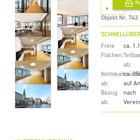
K
Objekt Nr. 743
SCHNELLÜBER
Freie
ca. 1.
Flächen:
Teilba
ab:
Nettokaltmiete
ca. 35
ab:
auf A
Bezug
nach
ab:
Verei