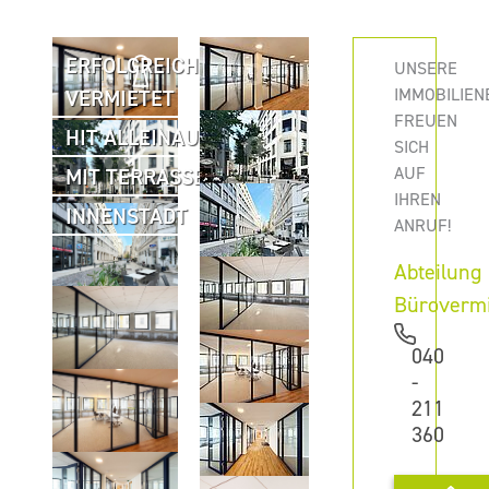
ERFOLGREICH
UNSERE
IMMOBILIEN
VERMIETET
FREUEN
HIT ALLEINAUFTRAG
SICH
AUF
MIT TERRASSE
IHREN
INNENSTADT
ANRUF!
Abteilung
Büroverm
040
-
211
360