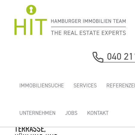
Immobilie davor
040 21
nächste Immobilie
„GB7” - TOP
IMMOBILIENSUCHE
SERVICES
REFERENZE
BÜROS IM
BELIEBTEN
RATHAUS
UNTERNEHMEN
JOBS
KONTAKT
QUARTIER MIT
TERRASSE,