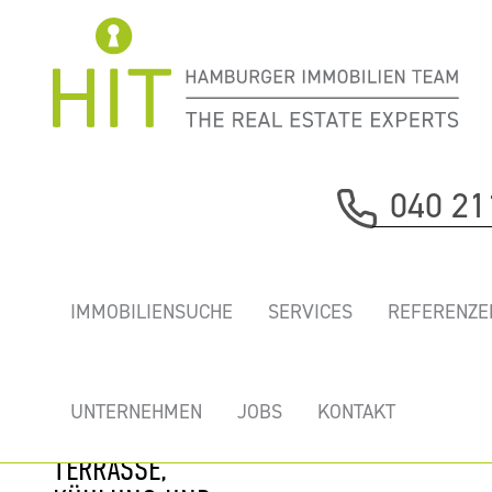
Immobilie davor
040 21
nächste Immobilie
„GB7” - TOP
IMMOBILIENSUCHE
SERVICES
REFERENZE
BÜROS IM
BELIEBTEN
RATHAUS
UNTERNEHMEN
JOBS
KONTAKT
QUARTIER MIT
TERRASSE,