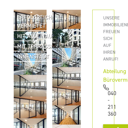
ERFOLGREICH
UNSERE
IMMOBILIEN
VERMIETET
FREUEN
HIT ALLEINAUFTRAG
SICH
AUF
MIT TERRASSE
IHREN
INNENSTADT
ANRUF!
Abteilung
Büroverm
040
-
211
360