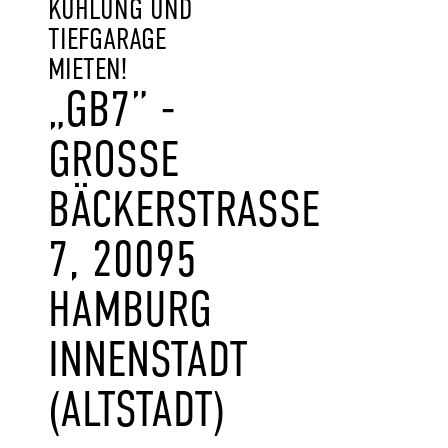
KÜHLUNG UND
TIEFGARAGE
MIETEN!
„GB7” -
GROSSE B
ÄCKERSTRASSE 7,
20095 HA
MBURG IN
NENSTADT (A
LTSTADT)