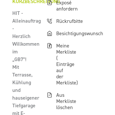
KURZBESCHREIBUNG
Exposé
anfordern
HIT -
Alleinauftrag
Rückrufbitte
-
Besichtigungswunsch
Herzlich
Willkommen
Meine
im
Merkliste
(
„GB7”!
Einträge
Mit
auf
Terrasse,
der
Kühlung
Merkliste)
und
Aus
hauseigener
Merkliste
Tiefgarage
löschen
mit E-