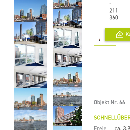
-
211
360
K
Objekt Nr. 66
SCHNELLÜBER
Freie
ca. 3.