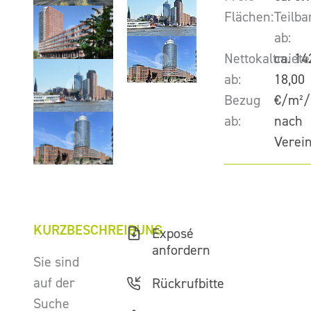
Flächen:
Teilba
ab:
Nettokaltmiete
ca. 14
ab:
18,00
Bezug
€/m²/
ab:
nach
Verei
KURZBESCHREIBUNG
Exposé
anfordern
Sie sind
auf der
Rückrufbitte
Suche