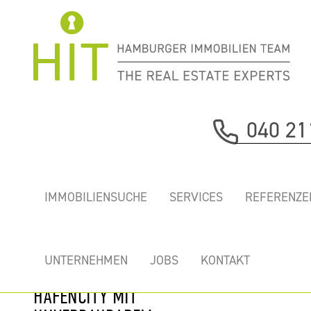
Immobilie davor
040 21
nächste Immobilie
„COLUMBUS
IMMOBILIENSUCHE
SERVICES
REFERENZE
HAUS” - MIETEN
SIE IHR
TRAUMBÜRO IN
UNTERNEHMEN
JOBS
KONTAKT
ERSTER REIHE
HAFENCITY MIT