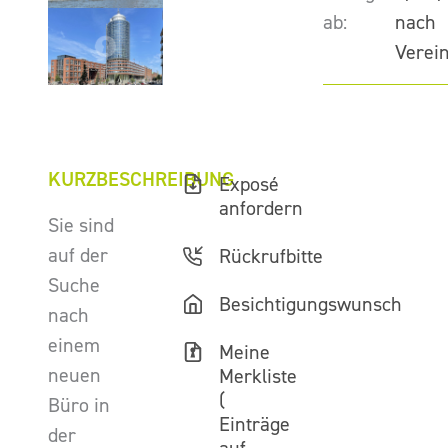
ab:
nach
Verei
KURZBESCHREIBUNG
Exposé
anfordern
Sie sind
auf der
Rückrufbitte
Suche
Besichtigungswunsch
nach
einem
Meine
neuen
Merkliste
(
Büro in
Einträge
der