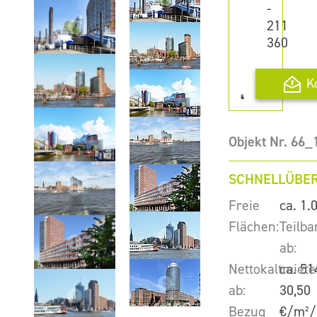
-
211
360
K
Objekt Nr. 66_
SCHNELLÜBER
Freie
ca. 1.
Flächen:
Teilba
ab:
Nettokaltmiete
ca. 51
ab:
30,50
Bezug
€/m²/