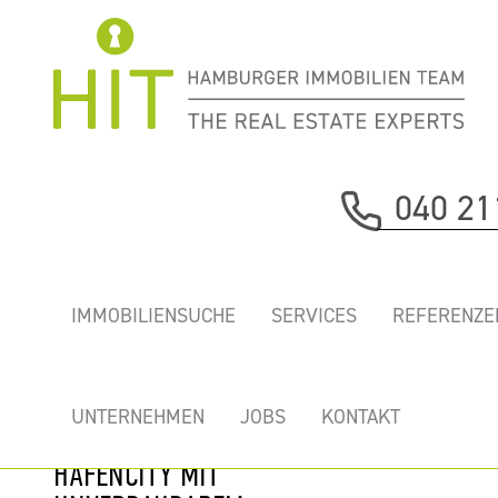
Immobilie davor
040 21
nächste Immobilie
„COLUMBUS
IMMOBILIENSUCHE
SERVICES
REFERENZE
HAUS” - MIETEN
SIE IHR
TRAUMBÜRO IN
UNTERNEHMEN
JOBS
KONTAKT
ERSTER REIHE
HAFENCITY MIT