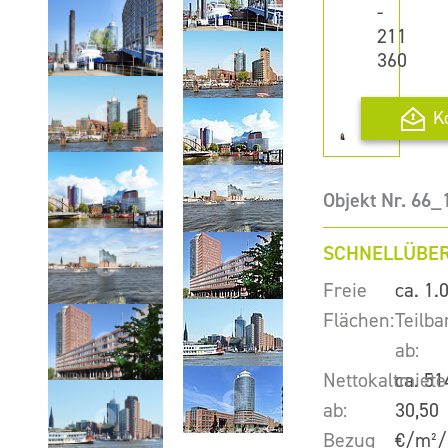
-
211
360
K
Objekt Nr. 66_
SCHNELLÜBER
Freie
ca. 1.
Flächen:
Teilba
ab:
Nettokaltmiete
ca. 51
ab:
30,50
Bezug
€/m²/