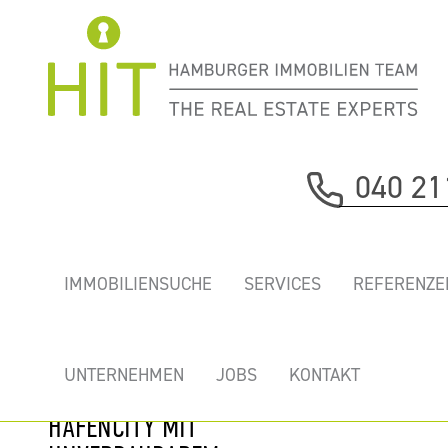
Immobilie davor
040 21
nächste Immobilie
„COLUMBUS
IMMOBILIENSUCHE
SERVICES
REFERENZE
HAUS” - MIETEN
SIE IHR
TRAUMBÜRO IN
UNTERNEHMEN
JOBS
KONTAKT
ERSTER REIHE
HAFENCITY MIT