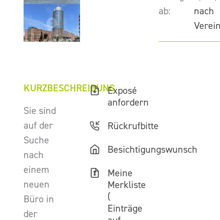
ab:
nach
Verei
KURZBESCHREIBUNG
Exposé
anfordern
Sie sind
auf der
Rückrufbitte
Suche
Besichtigungswunsch
nach
einem
Meine
neuen
Merkliste
(
Büro in
Einträge
der