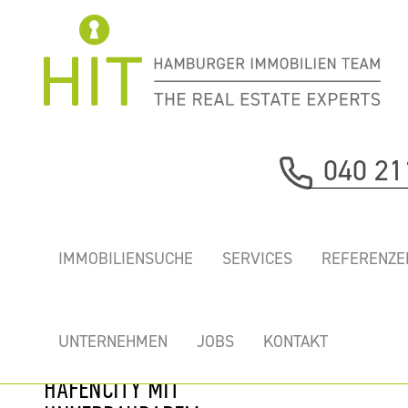
Immobilie davor
040 21
nächste Immobilie
„COLUMBUS
IMMOBILIENSUCHE
SERVICES
REFERENZE
HAUS” - MIETEN
SIE IHR
TRAUMBÜRO IN
UNTERNEHMEN
JOBS
KONTAKT
ERSTER REIHE
HAFENCITY MIT