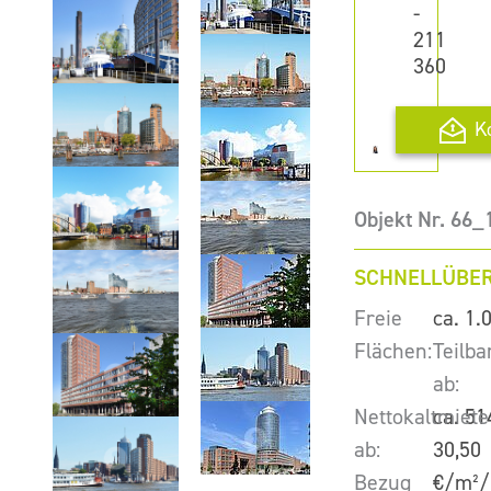
-
211
360
K
Objekt Nr. 66_
SCHNELLÜBER
Freie
ca. 1.
Flächen:
Teilba
ab:
Nettokaltmiete
ca. 51
ab:
30,50
Bezug
€/m²/