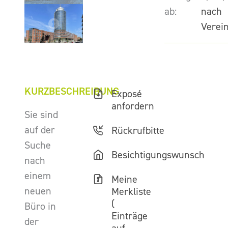
ab:
nach
Verei
KURZBESCHREIBUNG
Exposé
anfordern
Sie sind
auf der
Rückrufbitte
Suche
Besichtigungswunsch
nach
einem
Meine
neuen
Merkliste
(
Büro in
Einträge
der