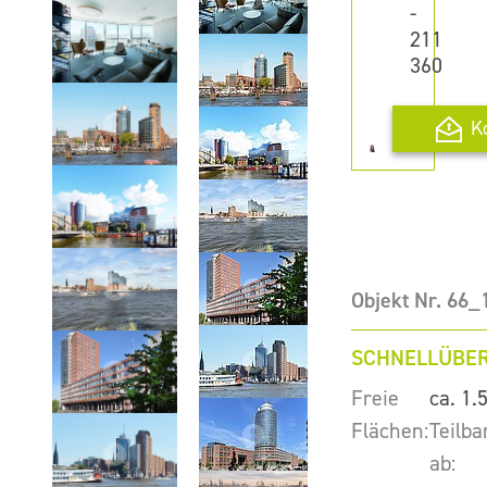
-
211
360
K
Objekt Nr. 66
SCHNELLÜBER
Freie
ca. 1.
Flächen:
Teilba
ab: