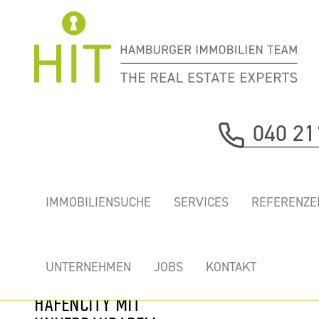
Immobilie davor
040 21
nächste Immobilie
„COLUMBUS
IMMOBILIENSUCHE
SERVICES
REFERENZE
HAUS” - MIETEN
SIE IHR
TRAUMBÜRO IN
UNTERNEHMEN
JOBS
KONTAKT
ERSTER REIHE
HAFENCITY MIT