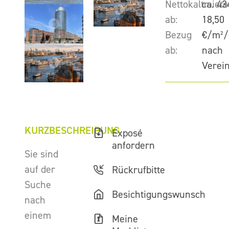
Nettokaltmiete
ca. 43
ab:
18,50
Bezug
€/m²/
ab:
nach
Verei
KURZBESCHREIBUNG
Exposé
anfordern
Sie sind
auf der
Rückrufbitte
Suche
Besichtigungswunsch
nach
einem
Meine