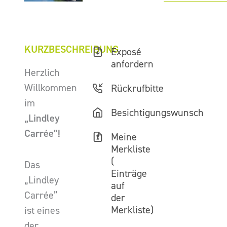
KURZBESCHREIBUNG
Exposé
anfordern
Herzlich
Willkommen
Rückrufbitte
im
Besichtigungswunsch
„Lindley
Carrée”!
Meine
Merkliste
(
Das
Einträge
„Lindley
auf
Carrée”
der
Merkliste)
ist eines
der