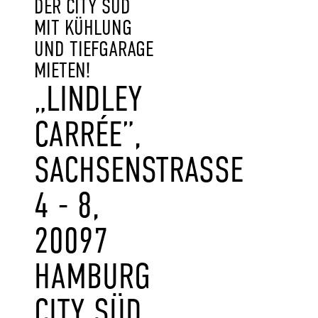
DER CITY SÜD
MIT KÜHLUNG
UND TIEFGARAGE
MIETEN!
„LINDLEY
CARRÉE”,
SACHSENSTRASSE 4
- 8, 2
0097 H
AMBURG C
ITY SÜD (