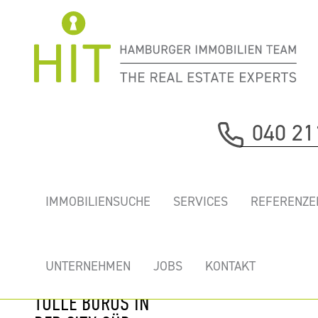
Immobilie davor
040 21
nächste Immobilie
„LINDLEY
IMMOBILIENSUCHE
SERVICES
REFERENZE
CARRÉE” - GREEN
BUILDING,
ÖKOLOGISCH
UNTERNEHMEN
JOBS
KONTAKT
WEGWEISEND -
TOLLE BÜROS IN