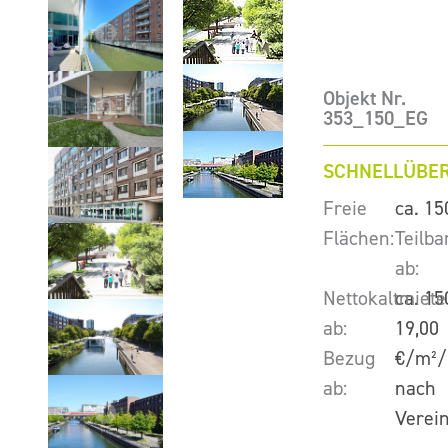
Objekt Nr.
353_150_EG
SCHNELLÜBER
Freie
ca. 15
Flächen:
Teilba
ab:
Nettokaltmiete
ca. 15
ab:
19,00
Bezug
€/m²/
ab:
nach
Verei