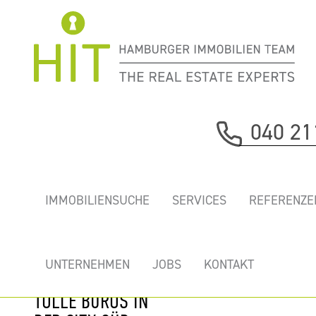
Immobilie davor
040 21
nächste Immobilie
„LINDLEY
IMMOBILIENSUCHE
SERVICES
REFERENZE
CARRÉE” - GREEN
BUILDING,
ÖKOLOGISCH
UNTERNEHMEN
JOBS
KONTAKT
WEGWEISEND -
TOLLE BÜROS IN