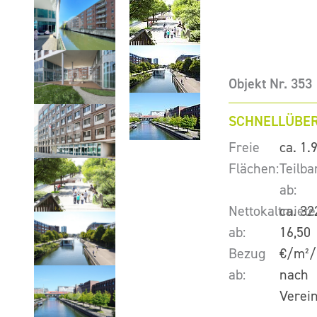
Objekt Nr. 353
SCHNELLÜBER
Freie
ca. 1.
Flächen:
Teilba
ab:
Nettokaltmiete
ca. 32
ab:
16,50
Bezug
€/m²/
ab:
nach
Verei