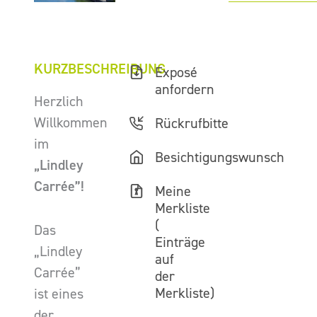
KURZBESCHREIBUNG
Exposé
anfordern
Herzlich
Willkommen
Rückrufbitte
im
Besichtigungswunsch
„Lindley
Carrée”!
Meine
Merkliste
(
Das
Einträge
„Lindley
auf
Carrée”
der
Merkliste)
ist eines
der