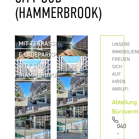
HAMMERBROOK)
MIT TERRASSE
UNSERE
IMMOBILIEN
E-LADEPARKPLÄTZE
FREUEN
CITY SÜD
SICH
AUF
(HAMMERBROOK)
IHREN
ANRUF!
Abteilung
Büroverm
040
-