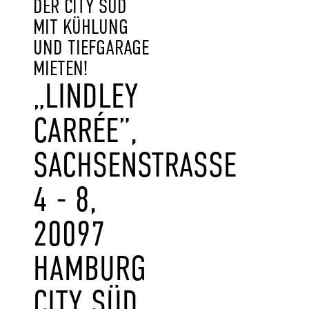
DER CITY SÜD
MIT KÜHLUNG
UND TIEFGARAGE
MIETEN!
„LINDLEY
CARRÉE”,
SACHSENSTRASSE 4
- 8, 2
0097 H
AMBURG C
ITY SÜD (