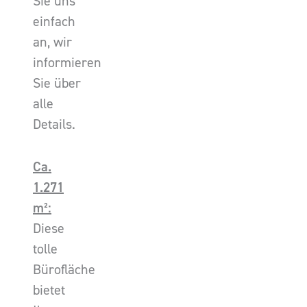
Sie uns
einfach
an, wir
informieren
Sie über
alle
Details.
Ca.
1.271
m²:
Diese
tolle
Bürofläche
bietet