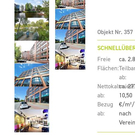
Objekt Nr. 357
SCHNELLÜBER
Freie
ca. 2.
Flächen:
Teilba
ab:
Nettokaltmiete
ca. 27
ab:
10,50
Bezug
€/m²/
ab:
nach
Verei