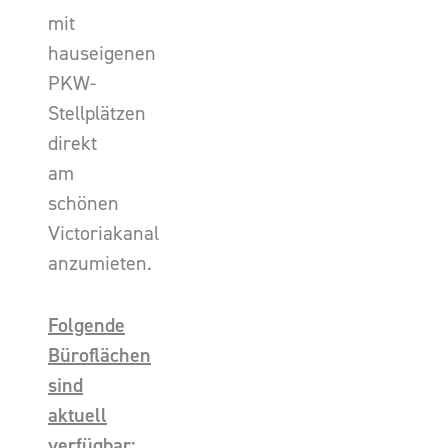
mit
hauseigenen
PKW-
Stellplätzen
direkt
am
schönen
Victoriakanal
anzumieten.
Folgende
Büroflächen
sind
aktuell
verfügbar: