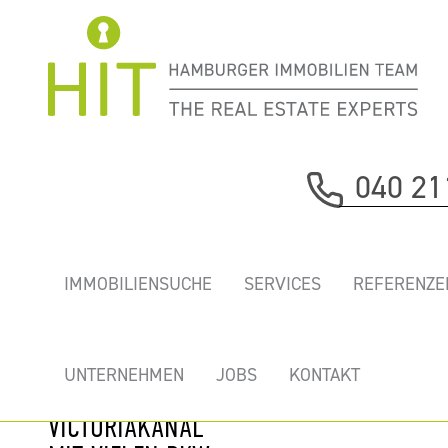
Immobilie davor
040 21
nächste Immobilie
„DOCK45” -
IMMOBILIENSUCHE
SERVICES
REFERENZE
HELLE, NEU
AUSGEBAUTE
BÜROFLÄCHEN
UNTERNEHMEN
JOBS
KONTAKT
AM
VICTORIAKANAL