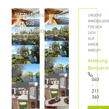
HIT ALLEINAUFTRAG
UNSERE
IMMOBILIEN
CITY SÜD
FREUEN
(HAMMERBROOK)
SICH
AUF
IHREN
ANRUF!
Abteilung
Büroverm
040
-
211
360