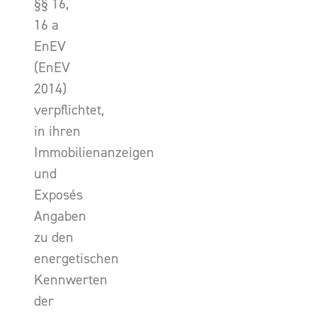
§§ 16,
16 a
EnEV
(EnEV
2014)
verpflichtet,
in ihren
Immobilienanzeigen
und
Exposés
Angaben
zu den
energetischen
Kennwerten
der