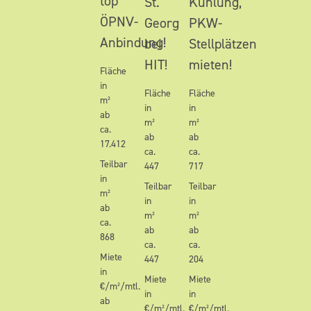
top
St.
Kühlung,
ÖPNV-
Georg
PKW-
Anbindung!
bei
Stellplätzen
HIT!
mieten!
Fläche
in
Fläche
Fläche
m²
in
in
ab
m²
m²
ca.
ab
ab
17.412
ca.
ca.
Teilbar
447
717
in
Teilbar
Teilbar
m²
in
in
ab
m²
m²
ca.
ab
ab
868
ca.
ca.
Miete
447
204
in
Miete
Miete
€/m²/mtl.
in
in
ab
€/m²/mtl.
€/m²/mtl.