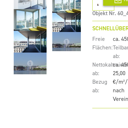
Objekt Nr. 60_
SCHNELLÜBER
Freie
ca. 45
Flächen:
Teilba
ab:
Nettokaltmiete
ca. 45
ab:
25,00
Bezug
€/m²/
ab:
nach
Verei