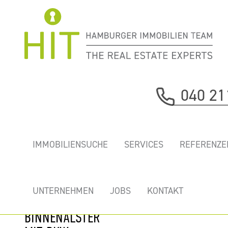
Immobilie davor
040 21
nächste Immobilie
REPRÄSENTATIVE
IMMOBILIENSUCHE
SERVICES
REFERENZE
NEUE BÜROS NUR
WENIGE
SCHRITTE VON
UNTERNEHMEN
JOBS
KONTAKT
DER
BINNENALSTER