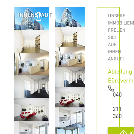
INNENSTADT
UNSERE
IMMOBILIEN
FREUEN
SICH
AUF
IHREN
ANRUF!
Abteilung
Büroverm
040
-
211
360
K