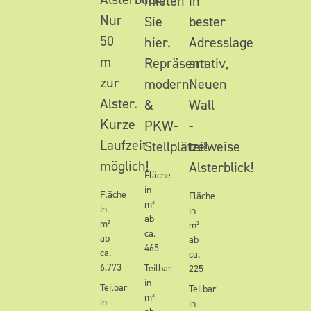
mieten
in
Nur
Sie
bester
50
hier.
Adresslage
m
Repräsentativ,
am
zur
modern
Neuen
Alster.
&
Wall
Kurze
PKW-
-
Laufzeit
Stellplätze!
teilweise
möglich!
Alsterblick!
Fläche
in
Fläche
Fläche
m²
in
in
ab
m²
m²
ca.
ab
ab
465
ca.
ca.
6.773
Teilbar
225
in
Teilbar
Teilbar
m²
in
in