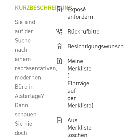
KURZBESCHREIBUNG
Exposé
anfordern
Sie sind
auf der
Rückrufbitte
Suche
Besichtigungswunsch
nach
einem
Meine
repräsentativen,
Merkliste
(
modernen
Einträge
Büro in
auf
Alsterlage?
der
Dann
Merkliste)
schauen
Aus
Sie hier
Merkliste
doch
löschen