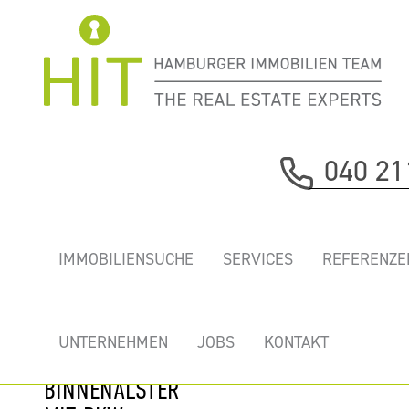
Immobilie davor
040 21
nächste Immobilie
REPRÄSENTATIVE
IMMOBILIENSUCHE
SERVICES
REFERENZE
NEUE BÜROS NUR
WENIGE
SCHRITTE VON
UNTERNEHMEN
JOBS
KONTAKT
DER
BINNENALSTER