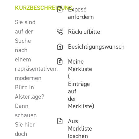
KURZBESCHREIBUNG
Exposé
anfordern
Sie sind
auf der
Rückrufbitte
Suche
Besichtigungswunsch
nach
einem
Meine
repräsentativen,
Merkliste
(
modernen
Einträge
Büro in
auf
Alsterlage?
der
Dann
Merkliste)
schauen
Aus
Sie hier
Merkliste
doch
löschen