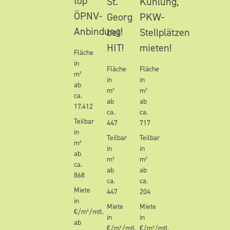
top
St.
Kühlung,
ÖPNV-
Georg
PKW-
Anbindung!
bei
Stellplätzen
HIT!
mieten!
Fläche
in
Fläche
Fläche
m²
in
in
ab
m²
m²
ca.
ab
ab
17.412
ca.
ca.
Teilbar
447
717
in
Teilbar
Teilbar
m²
in
in
ab
m²
m²
ca.
ab
ab
868
ca.
ca.
Miete
447
204
in
Miete
Miete
€/m²/mtl.
in
in
ab
€/m²/mtl.
€/m²/mtl.