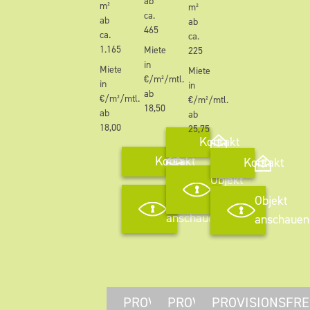
ab
m²
m²
ca.
ab
ab
465
ca.
ca.
1.165
Miete
225
in
Miete
Miete
€/m²/mtl.
in
in
ab
€/m²/mtl.
€/m²/mtl.
18,50
ab
ab
18,00
25,75
Kontakt
Kontakt
Kontakt
Objekt
anschauen
Objekt
Objekt
anschauen
anschauen
PROVISIONSFREI
PROVISIONSFREI
PROVISIONSFRE