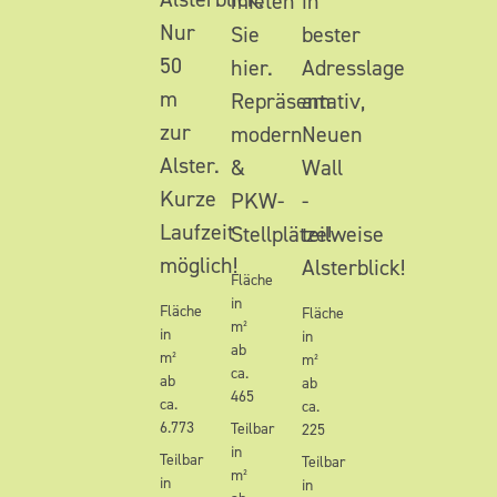
mieten
in
Nur
Sie
bester
50
hier.
Adresslage
m
Repräsentativ,
am
zur
modern
Neuen
Alster.
&
Wall
Kurze
PKW-
-
Laufzeit
Stellplätze!
teilweise
möglich!
Alsterblick!
Fläche
in
Fläche
Fläche
m²
in
in
ab
m²
m²
ca.
ab
ab
465
ca.
ca.
6.773
Teilbar
225
in
Teilbar
Teilbar
m²
in
in