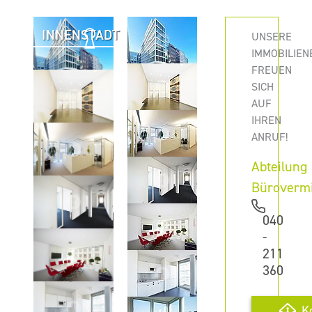
INNENSTADT
UNSERE
IMMOBILIEN
FREUEN
SICH
AUF
IHREN
ANRUF!
Abteilung
Büroverm
040
-
211
360
K