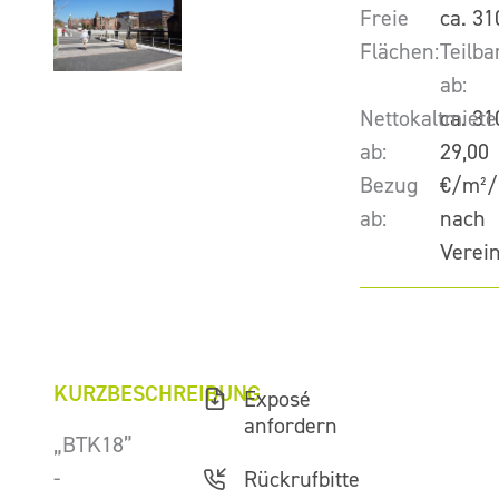
Freie
ca. 31
Flächen:
Teilba
ab:
Nettokaltmiete
ca. 31
ab:
29,00
Bezug
€/m²/
ab:
nach
Verei
KURZBESCHREIBUNG
Exposé
anfordern
„BTK18”
-
Rückrufbitte