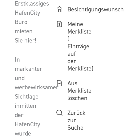
Erstklassiges
Besichtigungswunsch
HafenCity
Büro
Meine
mieten
Merkliste
(
Sie hier!
Einträge
auf
In
der
Merkliste)
markanter
und
Aus
werbewirksamer
Merkliste
Sichtlage
löschen
inmitten
Zurück
der
zur
HafenCity
Suche
wurde