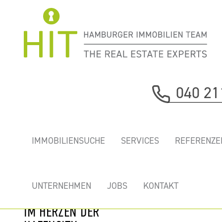
Immobilie davor
040 21
nächste Immobilie
„BTK18” -
IMMOBILIENSUCHE
SERVICES
REFERENZE
REPRÄSENTATIVE
HOCHWERTIG
AUSGEBAUTE UND
UNTERNEHMEN
JOBS
KONTAKT
GEKÜHLTE BÜROS
IM HERZEN DER