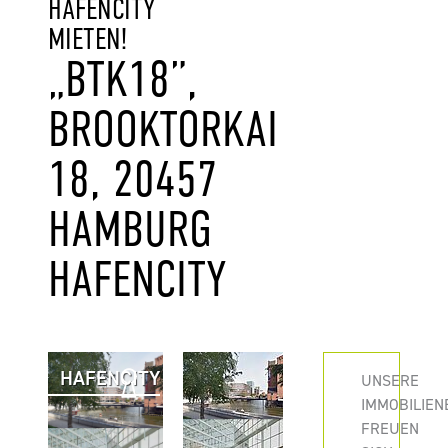
HAFENCITY
MIETEN!
„BTK18”,
BROOKTORKAI
18, 20457
HAMBURG
HAFENCITY
HAFENCITY
UNSERE
IMMOBILIEN
FREUEN