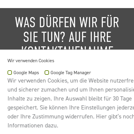
WAS DÜRFEN WIR FÜR
SIE TUN? AUF IHRE
KONTAKTAUFNAHME
Wir verwenden Cookies
FREUEN WIR UNS!
Google Maps
Google Tag Manager
Wir verwenden Cookies, um die Website nutzerfre
und sicherer zumachen und um Ihnen personalisi
EIN
Inhalte zu zeigen. Ihre Auswahl bleibt für 30 Tage
KONTAKT
BÜRO
VERMIETUNG
UNTERNEHME
MIETEN
gespeichert. Sie können Ihre Einstellungen jederz
PER
oder Ihre Zustimmung widerrufen. Hier gibt’s no
GES
HIT
Für den Mieter
Wer wir sind
Informationen dazu.
Provisionsfreie Büros Hamburg mieten
IST
Hamburger
Für den Vermieter
Team
Büro mieten Hamburg Innenstadt