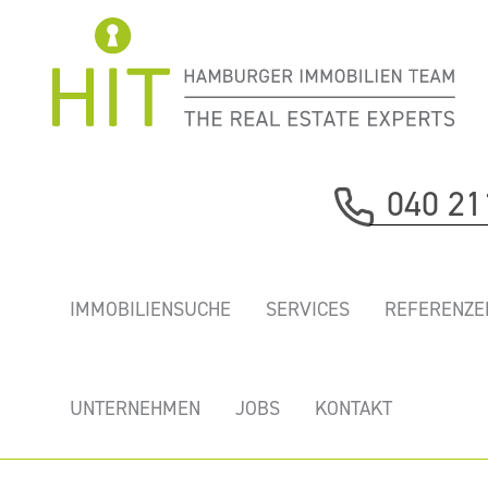
Oops, an error occurred! Code:
040 21
202608100833587c35c60a
IMMOBILIENSUCHE
SERVICES
REFERENZE
UNTERNEHMEN
JOBS
KONTAKT