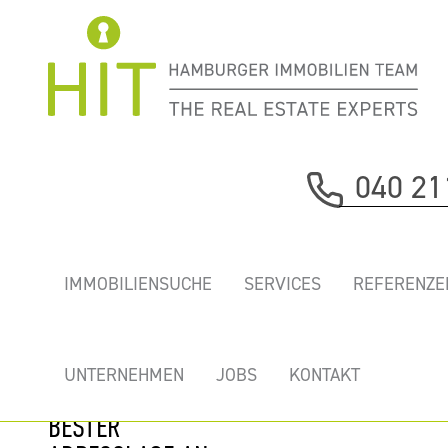
Immobilie davor
040 21
nächste Immobilie
„ADA47” -
IMMOBILIENSUCHE
SERVICES
REFERENZE
STYLISCHE
ALSTERBÜROS IN
REPRÄSENTATIVEM
UNTERNEHMEN
JOBS
KONTAKT
BÜROHAUS IN
BESTER