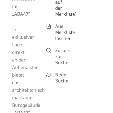
auf
im
der
„ADA47“
Merkliste)
Aus
In
Merkliste
exklusiver
löschen
Lage
Zurück
direkt
zur
an der
Suche
Außenalster
Neue
bietet
Suche
das
architektonisch
markante
Bürogebäude
„ADA47“