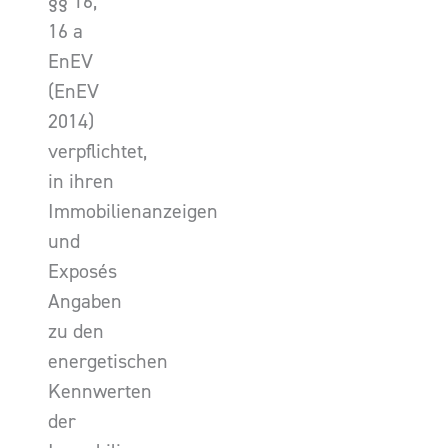
§§ 16,
16 a
EnEV
(EnEV
2014)
verpflichtet,
in ihren
Immobilienanzeigen
und
Exposés
Angaben
zu den
energetischen
Kennwerten
der