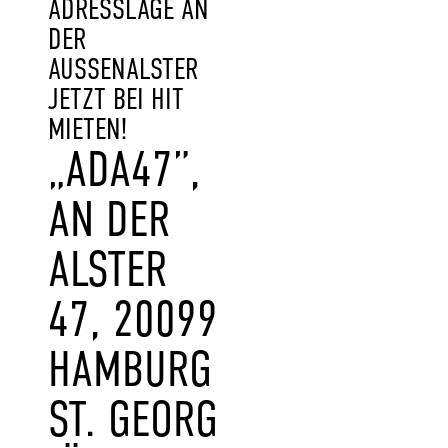
ADRESSLAGE AN
DER
AUSSENALSTER J
ETZT BEI HIT M
IETEN!
„ADA47”,
AN DER
ALSTER
47, 20099
HAMBURG
ST. GEORG