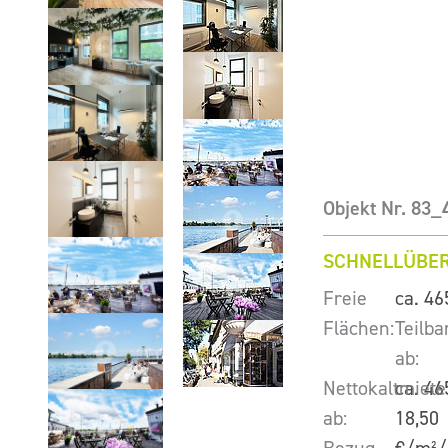
Objekt Nr. 83_
SCHNELLÜBER
Freie
ca. 46
Flächen:
Teilba
ab:
Nettokaltmiete
ca. 46
ab:
18,50