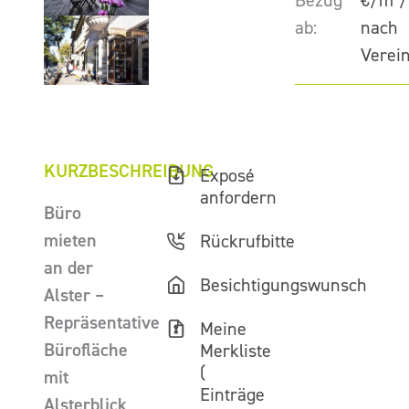
Bezug
€/m²/
ab:
nach
Verei
KURZBESCHREIBUNG
Exposé
anfordern
Büro
mieten
Rückrufbitte
an der
Besichtigungswunsch
Alster –
Repräsentative
Meine
Bürofläche
Merkliste
(
mit
Einträge
Alsterblick