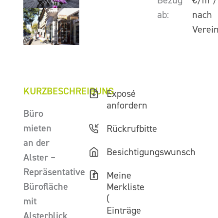
Bezug
€/m²/
ab:
nach
Verei
KURZBESCHREIBUNG
Exposé
anfordern
Büro
mieten
Rückrufbitte
an der
Besichtigungswunsch
Alster –
Repräsentative
Meine
Bürofläche
Merkliste
(
mit
Einträge
Alsterblick