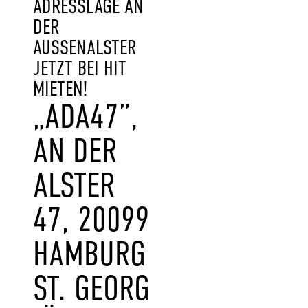
ADRESSLAGE AN
DER
AUSSENALSTER J
ETZT BEI HIT M
IETEN!
„ADA47”,
AN DER
ALSTER
47, 20099
HAMBURG
ST. GEORG