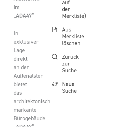
auf
im
der
„ADA47“
Merkliste)
Aus
In
Merkliste
exklusiver
löschen
Lage
Zurück
direkt
zur
an der
Suche
Außenalster
Neue
bietet
Suche
das
architektonisch
markante
Bürogebäude
„ADA47“