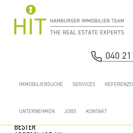
Immobilie davor
040 21
nächste Immobilie
„ADA47” -
IMMOBILIENSUCHE
SERVICES
REFERENZE
STYLISCHE
ALSTERBÜROS IN
REPRÄSENTATIVEM
UNTERNEHMEN
JOBS
KONTAKT
BÜROHAUS IN
BESTER