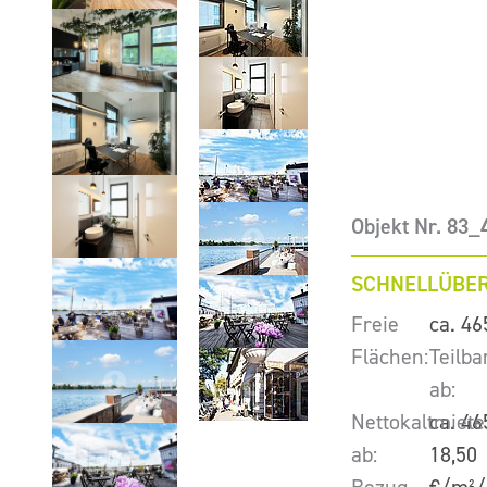
Objekt Nr. 83_
SCHNELLÜBER
Freie
ca. 46
Flächen:
Teilba
ab:
Nettokaltmiete
ca. 46
ab:
18,50