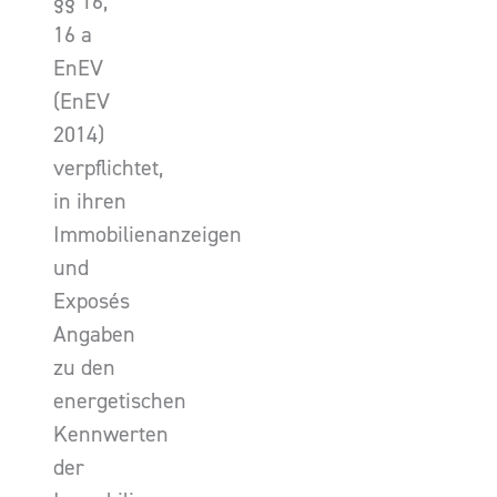
§§ 16,
16 a
EnEV
(EnEV
2014)
verpflichtet,
in ihren
Immobilienanzeigen
und
Exposés
Angaben
zu den
energetischen
Kennwerten
der