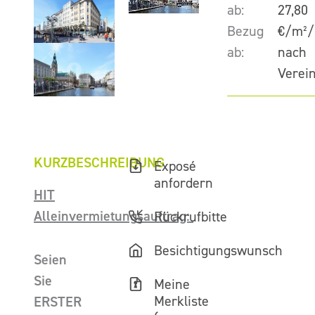
ab:
27,80
Bezug
€/m²/
ab:
nach
Verei
KURZBESCHREIBUNG
Exposé
anfordern
HIT
Alleinvermietungsauftrag:
Rückrufbitte
Besichtigungswunsch
Seien
Sie
Meine
Merkliste
ERSTER