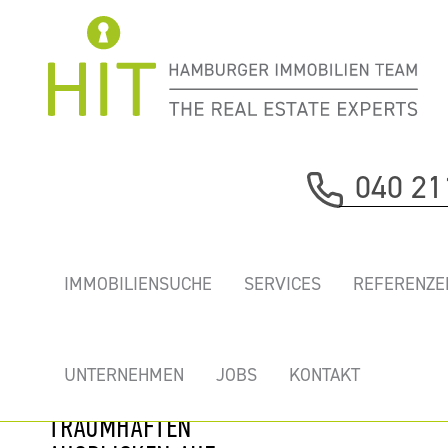
Immobilie davor
040 21
nächste Immobilie
NEUER WALL -
IMMOBILIENSUCHE
SERVICES
REFERENZE
EXKLUSIVES,
HOCHWERTIG
AUSGEBAUTES
UNTERNEHMEN
JOBS
KONTAKT
BÜRO MIT
TRAUMHAFTEN