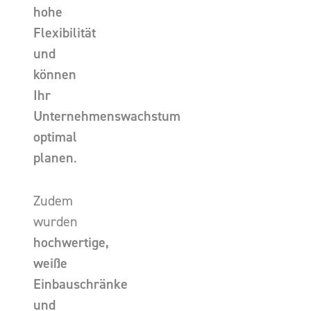
hohe
Flexibilität
und
können
Ihr
Unternehmenswachstum
optimal
planen
.
Zudem
wurden
hochwertige,
weiße
Einbauschränke
und