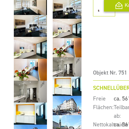
K
Objekt Nr. 751
SCHNELLÜBER
Freie
ca. 56
Flächen:
Teilba
ab:
Nettokaltmiete
ca. 56