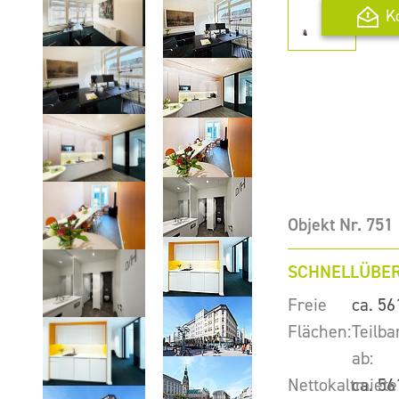
K
Objekt Nr. 751
SCHNELLÜBER
Freie
ca. 56
Flächen:
Teilba
ab:
Nettokaltmiete
ca. 56