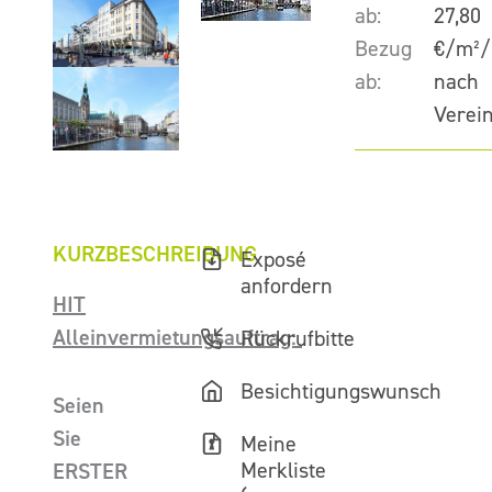
ab:
27,80
Bezug
€/m²/
ab:
nach
Verei
KURZBESCHREIBUNG
Exposé
anfordern
HIT
Alleinvermietungsauftrag:
Rückrufbitte
Besichtigungswunsch
Seien
Sie
Meine
Merkliste
ERSTER