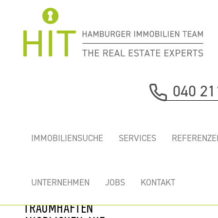
Immobilie davor
040 21
nächste Immobilie
NEUER WALL -
IMMOBILIENSUCHE
SERVICES
REFERENZE
EXKLUSIVES,
HOCHWERTIG
AUSGEBAUTES
UNTERNEHMEN
JOBS
KONTAKT
BÜRO MIT
TRAUMHAFTEN