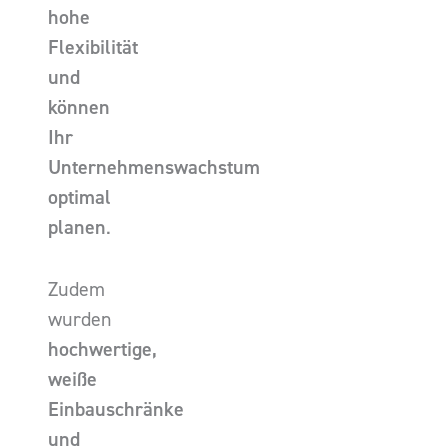
hohe
Flexibilität
und
können
Ihr
Unternehmenswachstum
optimal
planen
.
Zudem
wurden
hochwertige,
weiße
Einbauschränke
und