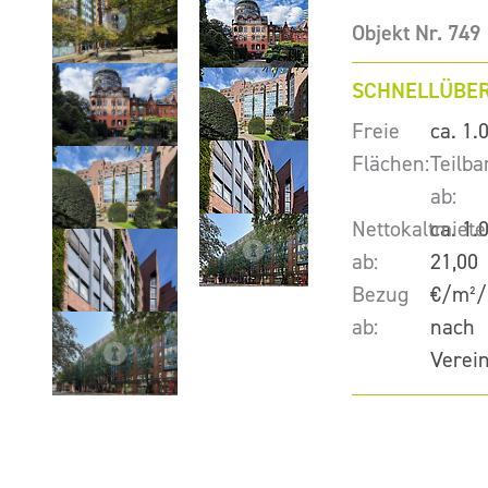
Objekt Nr. 749
SCHNELLÜBER
Freie
ca. 1.
Flächen:
Teilba
ab:
Nettokaltmiete
ca. 1.
ab:
21,00
Bezug
€/m²/
ab:
nach
Verei