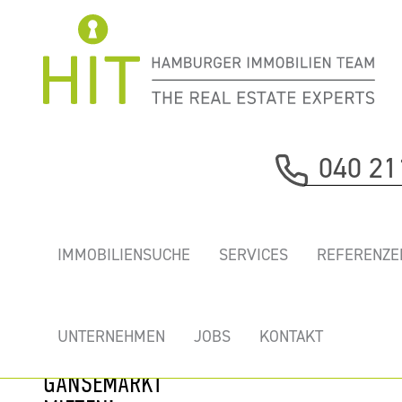
Immobilie davor
040 21
nächste Immobilie
„ANSGARHOF” -
IMMOBILIENSUCHE
SERVICES
REFERENZE
NEUES
INNENSTADTBÜRO
MIT TIEFGARAGE
UNTERNEHMEN
JOBS
KONTAKT
DIREKT BEIM
GÄNSEMARKT