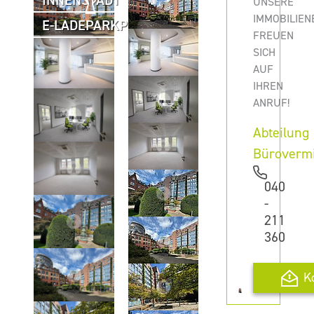
INNENSTADT
UNSERE
IMMOBILIEN
E-LADEPARKPLÄTZE
FREUEN
SICH
AUF
IHREN
ANRUF!
Abteilung
Büroverm
040
-
211
360
K