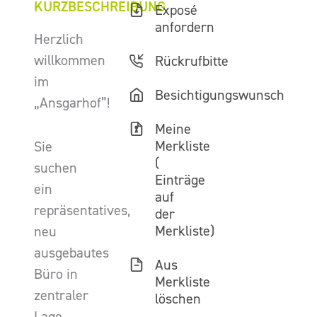
KURZBESCHREIBUNG
Exposé
anfordern
Herzlich
willkommen
Rückrufbitte
im
Besichtigungswunsch
„Ansgarhof”!
Meine
Merkliste
Sie
(
suchen
Einträge
ein
auf
repräsentatives,
der
Merkliste)
neu
ausgebautes
Aus
Büro in
Merkliste
zentraler
löschen
Lage