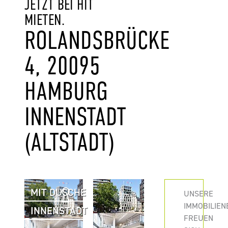
JETZT BEI HIT
MIETEN.
ROLANDSBRÜCKE
4, 20095
HAMBURG
INNENSTADT
(ALTSTADT)
MIT DUSCHE
UNSERE
IMMOBILIEN
INNENSTADT
FREUEN