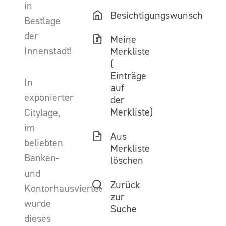
in
Besichtigungswunsch
Bestlage
der
Meine
Innenstadt!
Merkliste
(
Einträge
In
auf
exponierter
der
Merkliste)
Citylage,
im
Aus
beliebten
Merkliste
Banken-
löschen
und
Zurück
Kontorhausviertel
zur
wurde
Suche
dieses