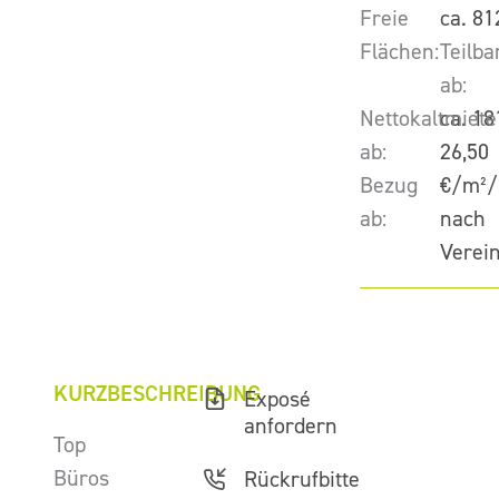
Freie
ca. 81
Flächen:
Teilba
ab:
Nettokaltmiete
ca. 18
ab:
26,50
Bezug
€/m²/
ab:
nach
Verei
KURZBESCHREIBUNG
Exposé
anfordern
Top
Büros
Rückrufbitte