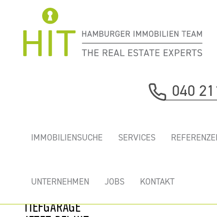
Immobilie davor
040 21
nächste Immobilie
TOLLE BÜROS IN
IMMOBILIENSUCHE
SERVICES
REFERENZE
EXPONIERTER
INNENSTADTLAGE
MIT TERRASSE,
UNTERNEHMEN
JOBS
KONTAKT
KÜHLUNG UND
TIEFGARAGE