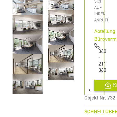
SICH
AUF
IHREN
ANRUF!
Abteilung
Büroverm
040
-
211
360
K
Objekt Nr. 732
SCHNELLÜBER