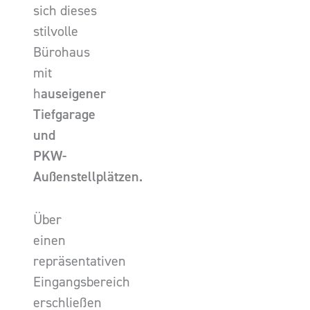
sich dieses
stilvolle
Bürohaus
mit
h
auseigener
Tiefgarage
und
PKW-
Außenstellplätzen.
Über
einen
repräsentativen
Eingangsbereich
erschließen