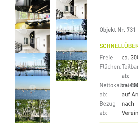
Objekt Nr. 731
SCHNELLÜBER
Freie
ca. 30
Flächen:
Teilba
ab:
Nettokaltmiete
ca. 30
ab:
auf A
Bezug
nach
ab:
Verei