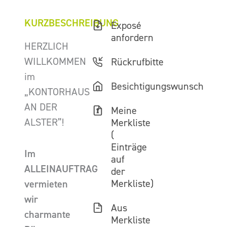
KURZBESCHREIBUNG
Exposé
anfordern
HERZLICH
WILLKOMMEN
Rückrufbitte
im
Besichtigungswunsch
„KONTORHAUS
AN DER
Meine
ALSTER”!
Merkliste
(
Einträge
Im
auf
ALLEINAUFTRAG
der
Merkliste)
vermieten
wir
Aus
charmante
Merkliste