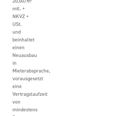
20,00/m²
mtl. +
NKVZ +
USt.
und
beinhaltet
einen
Neuausbau
in
Mieterabsprache,
vorausgesetzt
eine
Vertragslaufzeit
von
mindestens