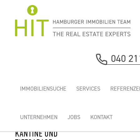
Immobilie davor
040 21
nächste Immobilie
„KONTORHAUS
IMMOBILIENSUCHE
SERVICES
REFERENZE
AN DER ALSTER”
- CHARMANTES
BÜRO MIT
UNTERNEHMEN
JOBS
KONTAKT
ALSTERBLICK,
KANTINE UND