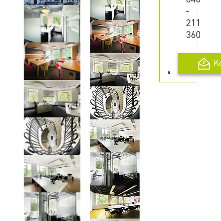
-
211
360
K