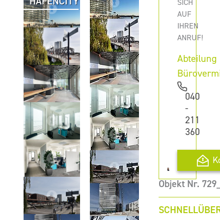
HAFENCITY
SICH
AUF
IHREN
ANRUF!
Abteilung
Büroverm
040
-
211
360
K
Objekt Nr. 72
SCHNELLÜBER