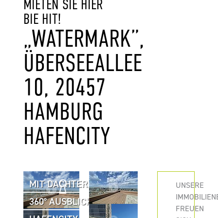
MIETEN SIE HIER
BIE HIT!
„WATERMARK”,
ÜBERSEEALLEE
10, 20457
HAMBURG
HAFENCITY
MIT DACHTERRASSE
UNSERE
IMMOBILIEN
360° AUSBLICK
FREUEN