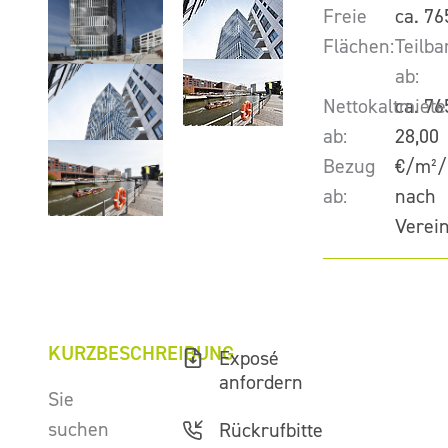
Freie
ca. 76
Flächen:
Teilba
ab:
Nettokaltmiete
ca. 76
ab:
28,00
Bezug
€/m²/
ab:
nach
Verei
KURZBESCHREIBUNG
Exposé
anfordern
Sie
suchen
Rückrufbitte