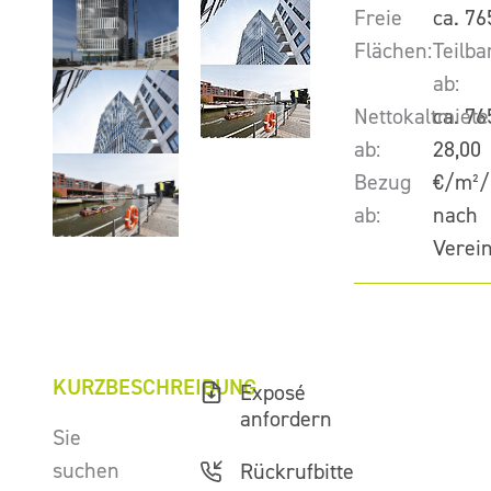
Freie
ca. 76
Flächen:
Teilba
ab:
Nettokaltmiete
ca. 76
ab:
28,00
Bezug
€/m²/
ab:
nach
Verei
KURZBESCHREIBUNG
Exposé
anfordern
Sie
suchen
Rückrufbitte