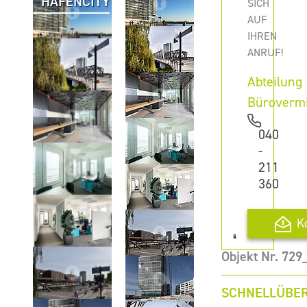
HAFENCITY
SICH
AUF
IHREN
ANRUF!
Abteilung
Büroverm
040
-
211
360
K
Objekt Nr. 72
SCHNELLÜBER