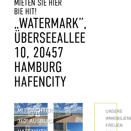
MIETEN SIE HIER
BIE HIT!
„WATERMARK”,
ÜBERSEEALLEE
10, 20457
HAMBURG
HAFENCITY
MIT DACHTERRASSE
UNSERE
IMMOBILIEN
360° AUSBLICK
FREUEN