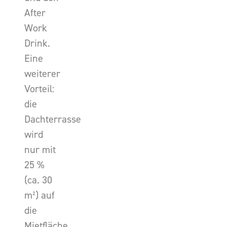
After
Work
Drink.
Eine
weiterer
Vorteil:
die
Dachterrasse
wird
nur mit
25 %
(ca. 30
m²) auf
die
Mietfläche