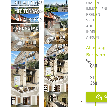
HIT ALLEINAUFTRAG
UNSERE
IMMOBILIEN
MIT TERRASSE
FREUEN
MIT ALSTERBLICK
SICH
AUF
INNENSTADT
IHREN
ANRUF!
Abteilung
Büroverm
040
-
211
360
K