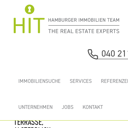
Immobilie davor
040 21
nächste Immobilie
„ESPLANADEBAU”
IMMOBILIENSUCHE
SERVICES
REFERENZE
- EINZIGARTIGE
BÜROS IM ART-
DECO-STIL MIT
UNTERNEHMEN
JOBS
KONTAKT
GROSSER T
ERRASSE, A