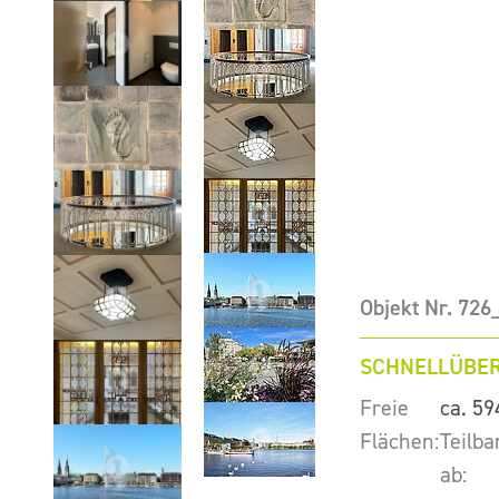
Objekt Nr. 72
SCHNELLÜBER
Freie
ca. 59
Flächen:
Teilba
ab: