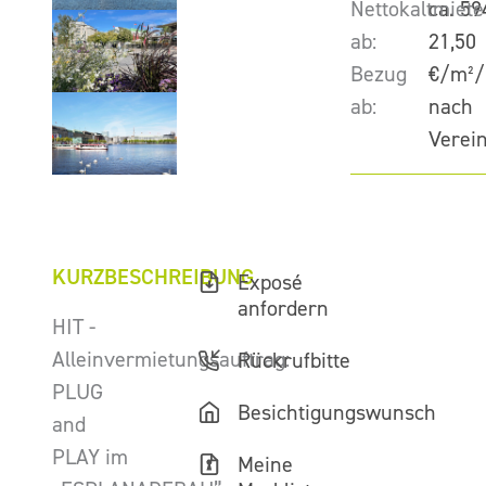
Nettokaltmiete
ca. 59
ab:
21,50
Bezug
€/m²/
ab:
nach
Verei
KURZBESCHREIBUNG
Exposé
anfordern
HIT -
Alleinvermietungsauftrag:
Rückrufbitte
PLUG
Besichtigungswunsch
and
PLAY im
Meine