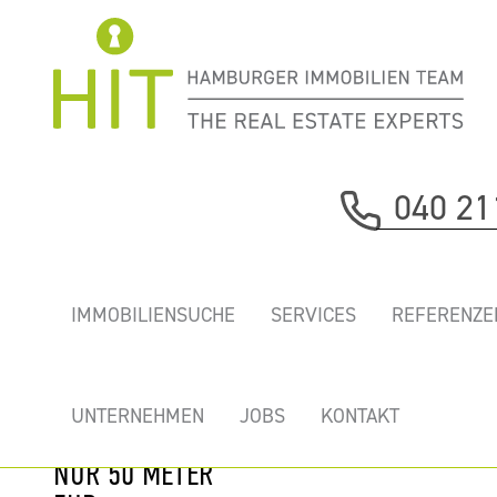
Immobilie davor
040 21
nächste Immobilie
PREISWERTE
IMMOBILIENSUCHE
SERVICES
REFERENZE
INNENSTADTBÜROS.
MIT TERRASSE
UND
UNTERNEHMEN
JOBS
KONTAKT
ALSTERBLICK.
NUR 50 METER