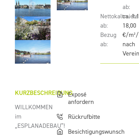
ab:
Nettokaltmiete
ca. 1.
ab:
18,00
Bezug
€/m²/
ab:
nach
Verei
KURZBESCHREIBUNG
Exposé
anfordern
WILLKOMMEN
im
Rückrufbitte
„ESPLANADEBAU”!
Besichtigungswunsch