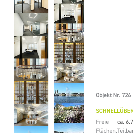
Objekt Nr. 726
SCHNELLÜBER
Freie
ca. 6.
Flächen:
Teilba