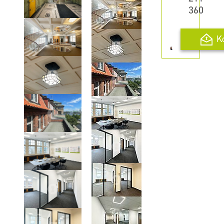
360
K