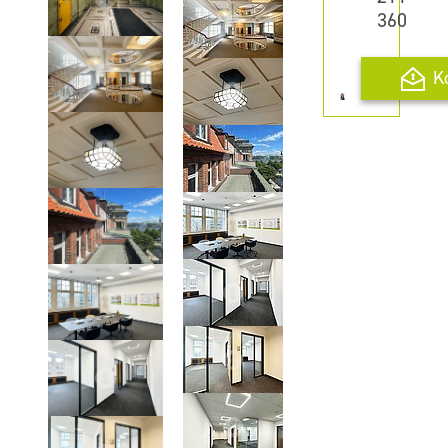
360
K