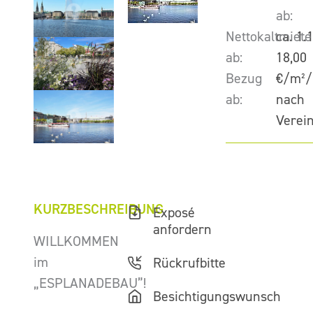
ab:
Nettokaltmiete
ca. 1.
ab:
18,00
Bezug
€/m²/
ab:
nach
Verei
KURZBESCHREIBUNG
Exposé
anfordern
WILLKOMMEN
im
Rückrufbitte
„ESPLANADEBAU”!
Besichtigungswunsch