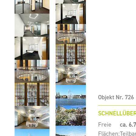
Objekt Nr. 726
SCHNELLÜBER
Freie
ca. 6.
Flächen:
Teilba