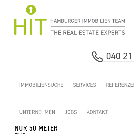
Immobilie davor
040 21
nächste Immobilie
PREISWERTE
IMMOBILIENSUCHE
SERVICES
REFERENZE
INNENSTADTBÜROS.
MIT TERRASSE
UND
UNTERNEHMEN
JOBS
KONTAKT
ALSTERBLICK.
NUR 50 METER