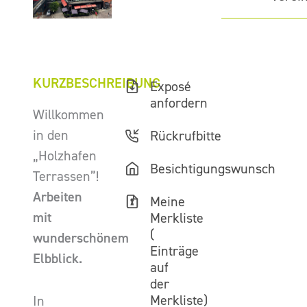
KURZBESCHREIBUNG
Exposé
anfordern
Willkommen
in den
Rückrufbitte
„Holzhafen
Besichtigungswunsch
Terrassen”!
Arbeiten
Meine
mit
Merkliste
(
wunderschönem
Einträge
Elbblick.
auf
der
Merkliste)
In