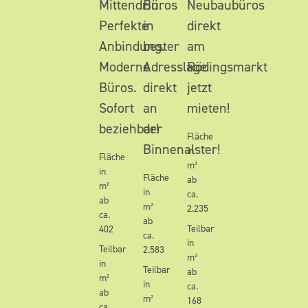
Mittendrin.
Büros
Neubaubüros
Perfekte
in
direkt
Anbindung.
bester
am
Moderne
Adresslage
Rödingsmarkt
Büros.
direkt
jetzt
Sofort
an
mieten!
beziehbar!
der
Fläche
Binnenalster!
in
Fläche
m²
in
Fläche
ab
m²
in
ca.
ab
m²
2.235
ca.
ab
Teilbar
402
ca.
in
Teilbar
2.583
m²
in
Teilbar
ab
m²
in
ca.
ab
m²
168
ca.