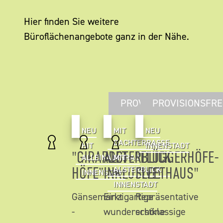
Hier finden Sie weitere
Büroflächenangebote ganz in der Nähe.
PROVISIONSFREI
PROVISIONSFRE
NEU
MIT
NEU
DACHTERRASSE
HIT
INNENSTADT
"GIRARDET
ALSTERBLICK
"FLÜGGERHÖFE-
ALLEINAUFTRAG
MIT
HÖFE"
INKLUSIVE!
FLEETHAUS"
ALSTERBLICK
INNENSTADT
INNENSTADT
Gänsemarkt
Einzigartige
Repräsentative
-
wunderschöne
erstklassige