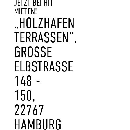
JETZT BEI HIT
MIETEN!
„HOLZHAFEN
TERRASSEN”,
GROSSE E
LBSTRASSE 14
8 - 15
0, 22
767 HA
MBURG AL